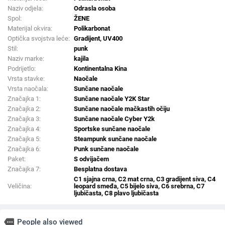
Naziv odjela:
Odrasla osoba
Spol:
ŽENE
Materijal okvira:
Polikarbonat
Optička svojstva leće:
Gradijent, UV400
Stil:
punk
Naziv marke:
kajila
Podrijetlo:
Kontinentalna Kina
Vrsta stavke:
Naočale
Vrsta naočala:
Sunčane naočale
Značajka 1:
Sunčane naočale Y2K Star
Značajka 2:
Sunčane naočale mačkastih očiju
Značajka 3:
Sunčane naočale Cyber Y2k
Značajka 4:
Sportske sunčane naočale
Značajka 5:
Steampunk sunčane naočale
Značajka 6:
Punk sunčane naočale
Paket:
S odvijačem
Značajka 7:
Besplatna dostava
C1 sjajna crna, C2 mat crna, C3 gradijent siva, C4
Veličina:
leopard smeđa, C5 bijelo siva, C6 srebrna, C7
ljubičasta, C8 plavo ljubičasta
more
People also viewed