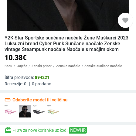
favorite
Y2K Star Sportske sunčane naočale Žene Muškarci 2023
Luksuzni brend Cyber Punk Sunčane naočale Ženske
vintage Steampunk naočale Naočale s mačjim okom
10.38
€
Badu
Odjeća
Ženski pribor
Ženske naočale
Ženske sunčane naočale
Šifra proizvoda:
894221
Recenzije:
0
|
0
prodano
straighten
Odaberite model ili veličinu
redeem
NEWHR
-10% za nove korisnike uz kod: