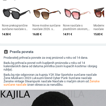
Nove prekogranične
Nove modne sunčane
Nove naočale s
Moderne 
sunčane naočale s
naočale 2026. s
plastičnim okvirom,
naočale v
dvostrukim mostom
okvirom u obliku
europski i američki
dimenzija
14.50
€
16.83
€
14.91
€
15.83
€
nepravilnog oblika,
mačke i zlatnim
modni trendovi s
europsko
europski i američki stil,
rubom - moderne,
velikim okvirom,
američkom
popularne, moderne
elegantne i svestrane
sunčane naočale za
ženske če
sunčane naočale,
vanjsku upotrebu
sunčane 
jedinstvene sunčane
otvorenim
assignment_return
Pravila povrata
naočale
širokim 
Prodavatelj prihvaća povrate za ovaj proizvod u roku od 14 dana.
veleprod
naočala 
Badu.bg prihvaća povrat svih kupljenih proizvoda u roku od 14
prekogra
kalendarskih dana od datuma primitka (osim kupaćih kostima i donjeg
krojem
rublja).
Badu.bg nije odgovoran za kupnju Y2K Star Sportske sunčane naočale
Žene Muškarci 2023 Luksuzni brend Cyber Punk Sunčane naočale
Ženske vintage Steampunk naočale Naočale s mačjim okom od
Ženske
sunčane naočale
izvan obrasca za narudžbu.