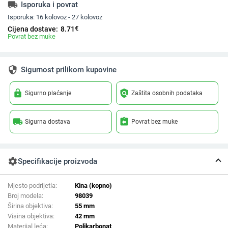
local_shipping
Isporuka i povrat
Isporuka:
16 kolovoz - 27 kolovoz
€
Cijena dostave:
8.71
Povrat bez muke
security
Sigurnost prilikom kupovine
lock
policy
Sigurno plaćanje
Zaštita osobnih podataka
local_shipping
assignment_return
Sigurna dostava
Povrat bez muke
settings
Specifikacije proizvoda
Mjesto podrijetla:
Kina (kopno)
Broj modela:
98039
Širina objektiva:
55 mm
Visina objektiva:
42 mm
Materijal leća:
Polikarbonat