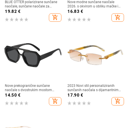
BLUE OTTER polarizirane sunčane
Nove modne sunčane naočale
naočale, sunčane naočale za
2026. s okvirom u obliku mačke i
sportove na otvorenom, sunčane
zlatnim rubom - moderne,
19.82
€
16.83
€
naočale za plažu, naočale za
elegantne i svestrane
add_shopping_cart
add_shopping_cart
ribolov, sunčane naočale za vožnju,
UV zaštita
Nove prekogranične sunčane
2023 Novi stil personaliziranih
naočale s dvostrukim mostom
sunčanih naočala s dijamantnim
nepravilnog oblika, europski i
umetkom, moderne i četvrtaste
14.50
€
17.90
€
američki stil, popularne, moderne
naočale s dijamantnim rezom, hip
add_shopping_cart
add_shopping_cart
sunčane naočale, jedinstvene
hop sunčane naočale u uličnom
sunčane naočale
stilu