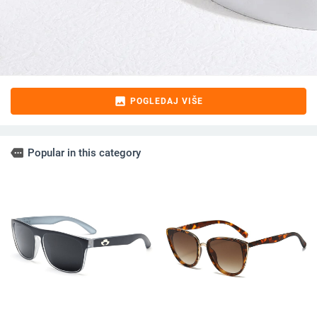
image
POGLEDAJ VIŠE
more
Popular in this category