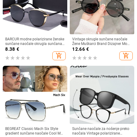
BARCUR modne polarizirane ženske
Vintage okrugle sunčane naočale
sunčane naočale okrugla sunčana
Žene Muškarci Brand Dizajner Moda
stakla dame Lunette De Soleil
Gradient Sunčane naočale Ženske
8.38
€
12.66
€
Femme
Muške Retro Punk Hip Hop Gafas
add_shopping_cart
add_shopping_cart
De Sol
BEGREAT Classic Mach Six Style
Sunčane naočale za nošenje preko
gradient sunčane naočale Cool Men
naočala Vintage polarizirane