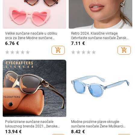
Velike sunčane naočale u obliku
Retro 2024. Klasične vintage
srca za žene Modne sunčane
četvrtaste sunčane naočale Ženske
naočale s ljubavnim srcem UV400
velike sunčane naočale Ženske
6.76
€
7.11
€
Zaštitne leće Punk naočale
muške Retro Leopard Luksuzne
add_shopping_cart
add_shopping_cart
sunčane naočale UV400
Polarizirane sunčane naočale
Modne prozirne plave okrugle
luksuznog brenda 2021., ženske
sunčane naočale Žene Muškarci
ženske elegantne sunčane naočale
2024 Retro kornjačaste male
13.94
€
8.42
€