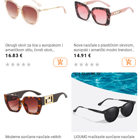
Okrugli okvir za lice u europskom i
Nove naočale s plastičnim okvirom,
američkom stilu, čvrsti okvir,
europski i američki modni trendovi
moderne retro okrugle metalne
s velikim okvirom, sunčane naočale
16.83
€
14.91
€
ručke, nove ženske sunčane
za vanjsku upotrebu
add_shopping_cart
add_shopping_cart
naočale
Moderne sunčane naočale velikih
LIOUMO mačkaste sunčane naočale