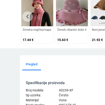
chevron_left
Zimska majčina kapa za žene srednjih i starijih godina, plete
Ženski ribarski šešir širokog oboda,
Novi jese
17.44
€
15.63
€
21.92
€
Pregled
Specifikacije proizvoda
Broj modela:
A0239-XF
tip uzorka:
Čvrsto
Materijal:
Vuna
Naziv marke:
HXGAZXJQ