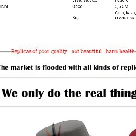
ičini
Obod:
5,5 CM
Crna, kava,
Boja:
crvena, siv