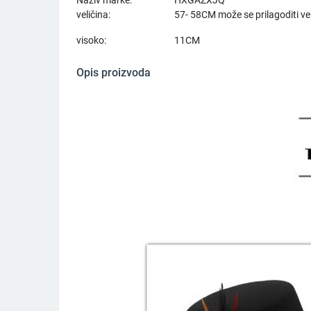
veličina:
57- 58CM može se prilagoditi vel
visoko:
11CM
Opis proizvoda