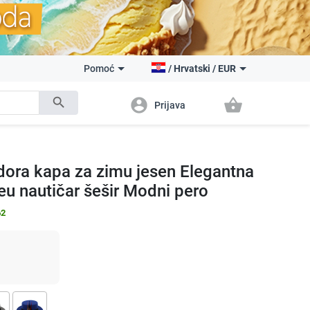
Pomoć
/
Hrvatski
/
EUR
search
account_circle
shopping_basket
Prijava
ora kapa za zimu jesen Elegantna
eu nautičar šešir Modni pero
62