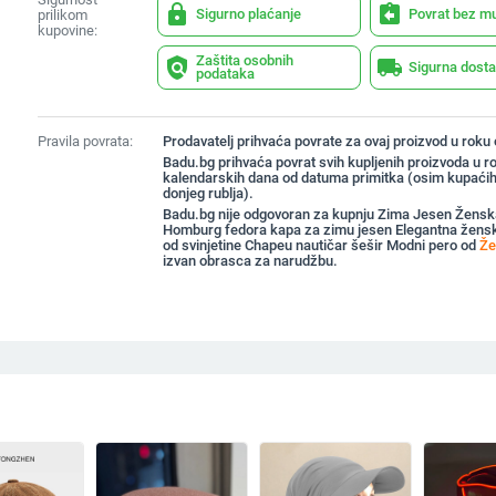
lock
assignment_return
Sigurno plaćanje
Povrat bez m
prilikom
kupovine:
Zaštita osobnih
policy
local_shipping
Sigurna dost
podataka
Pravila povrata:
Prodavatelj prihvaća povrate za ovaj proizvod u roku
Badu.bg prihvaća povrat svih kupljenih proizvoda u r
kalendarskih dana od datuma primitka (osim kupaćih
donjeg rublja).
Badu.bg nije odgovoran za kupnju Zima Jesen Žensk
Homburg fedora kapa za zimu jesen Elegantna žensk
od svinjetine Chapeu nautičar šešir Modni pero od
Že
izvan obrasca za narudžbu.