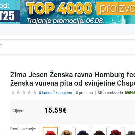
Zima Jesen Ženska ravna Homburg fed
ženska vunena pita od svinjetine Chap
0
korisničke ocjene
0
prodano
Šifra proizvoda:
8959
15.59
€
Cijena:
Dostupne boje: