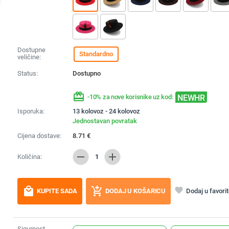
Dostupne
Standardno
veličine:
Status:
Dostupno
redeem
NEWHR
-10% za nove korisnike uz kod:
Isporuka:
13 kolovoz - 24 kolovoz
Jednostavan povratak
Cijena dostave:
8.71
€
remove
add
Količina:
1
local_mall
add_shopping_cart
favorite
Dodaj u favori
KUPITE SADA
DODAJ U KOŠARICU
Sigurnost