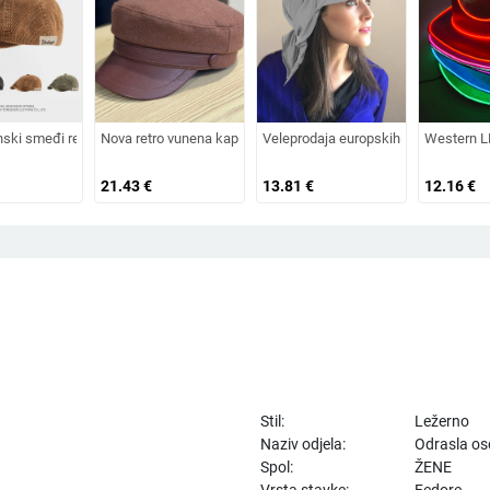
na od zečjeg krzna, otporna na hladnoću, topla, vunena kapa plus baršunasta kap
 šešir za sunce, pleteni šešir za sunce, šešir za odmor na plaži, šešir za sunce 
nski smeđi retro baršunasti osmerokutni šešir za muškarce i žene, nošen unatrag 
Nova retro vunena kapa od umjetnog krzna za jesen i zimu 2025. 
Veleprodaja europskih i američkih izvo
Western LE
21.43
€
13.81
€
12.16
€
Stil:
Ležerno
Naziv odjela:
Odrasla o
Spol:
ŽENE
Vrsta stavke:
Fedore