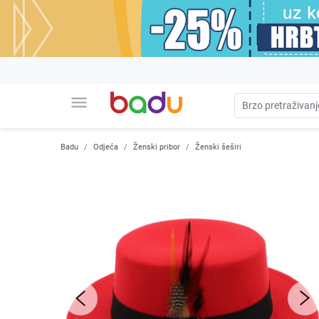
menu
Badu
Odjeća
Ženski pribor
Ženski šeširi