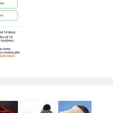
uke
ava
 od 14 dana.
oku od 14
 kostima i
a ravna
a vunena pita
nski šeširi