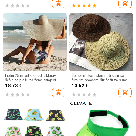
Ženski štitnik za zaštitu od sunca
dijete Luffy šešir za žene Muškarci
add_shopping_cart
add_shopping_cart
Roditelji Dječji Šeširi za sunce
Ljetni 25 m veliki obodi, sklopivi
Ženski mekani slamnati šešir sa
šeširi za plažu za žene, sklopivi
širokim obodom, šik šešir za sunce
slamnati šešir, šešir za zaštitu od
Sklopivi ljetni slamnati šeširi za
18.73
€
13.52
€
sunca, šešir za putovanja
plažu za žene Kape za djevojčice
add_shopping_cart
add_shopping_cart
Dropshipping
Ženski šeširi od rafije