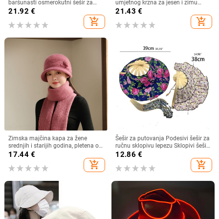
baršunasti osmerokutni šešir za
umjetnog krzna za jesen i zimu
muškarce i žene, nošen unatrag s
2025. za žene, britanski
21.92
€
21.43
€
beretkom, univerzalni šešir u jednoj
osmerokutni ravni cilindar za
add_shopping_cart
add_shopping_cart
boji za jesen i zimu
književna putovanja
Zimska majčina kapa za žene
Šešir za putovanja Podesivi šešir za
srednjih i starijih godina, pletena od
ručnu sklopivu lepezu Sklopivi šešir
zečjeg krzna, otporna na hladnoću,
od bambusa i lepeza Ljetna plaža
17.44
€
12.86
€
topla, vunena kapa plus baršunasta
Sklopivi šešir i lepeza R7RF
add_shopping_cart
add_shopping_cart
kapa za umivaonik