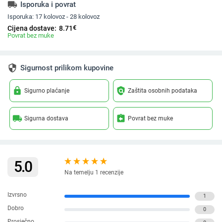
local_shipping
Isporuka i povrat
Isporuka:
17 kolovoz - 28 kolovoz
€
Cijena dostave:
8.71
Povrat bez muke
security
Sigurnost prilikom kupovine
lock
policy
Sigurno plaćanje
Zaštita osobnih podataka
local_shipping
assignment_return
Sigurna dostava
Povrat bez muke
5.0
Na temelju 1 recenzije
Izvrsno
1
Dobro
0
Prosječno