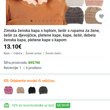
favorite
Zimska ženska kapa s loptom, šešir s rupama za žene,
šešir za djevojčice, pletene kape, kape, šešir, debela
ženska kapa, pletene kape s kapom
13.10
€
Badu
Odjeća
Ženski pribor
Ženski šeširi
Šifra proizvoda:
895790
Recenzije:
1
|
6
prodano
straighten
Odaberite model ili veličinu
redeem
NEWHR
-10% za nove korisnike uz kod: