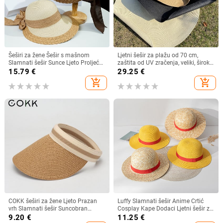
Šeširi za žene Šešir s mašnom
Ljetni šešir za plažu od 70 cm,
Slamnati šešir Sunce Ljeto Proljeće
zaštita od UV zračenja, veliki, široki
Veliki obodi Plaža Na otvorenom
obodi, 35 cm, sklopivi slamnati
15.79
€
29.25
€
Ženski ljetni šešir Sombreros De
šeširi, velike sklopive kape za
add_shopping_cart
add_shopping_cart
Mujer
zaštitu od sunca
COKK šeširi za žene Ljeto Prazan
Luffy Slamnati šešir Anime Crtić
vrh Slamnati šešir Suncobran
Cosplay Kape Dodaci Ljetni šešir za
Krema za sunčanje Šešir za plažu
sunce Suncobran Šešir za roditelje i
9.20
€
11.25
€