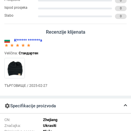
0
Ispod prosjeka
0
Slabo
0
Recenzije klijenata
К****** *******а
star_rate
star_rate
star_rate
star_rate
star_rate
Veličina:
Стандартен
ТЪРГОВИЩЕ / 2025-02-27
settings
Specifikacije proizvoda
CN:
Zhejiang
Značajka:
Ukrasiti