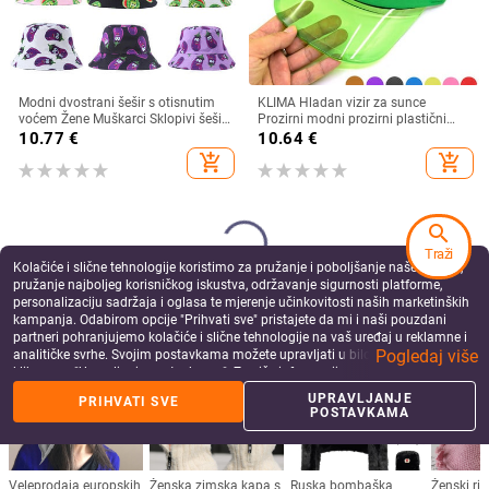
Modni dvostrani šešir s otisnutim
KLIMA Hladan vizir za sunce
voćem Žene Muškarci Sklopivi šešir
Prozirni modni prozirni plastični
za umivaonik za sunčanje za par
vizir Ljetna kapa Šešir za sunce
10.77
€
10.64
€
Hip Hop kape Ribarski šeširi
Zračni šešir za sunce Kape za
add_shopping_cart
add_shopping_cart
slobodno vrijeme Kasketa za plažu
search
Traži
Kolačiće i slične tehnologije koristimo za pružanje i poboljšanje naše Usluge,
pružanje najboljeg korisničkog iskustva, održavanje sigurnosti platforme,
personalizaciju sadržaja i oglasa te mjerenje učinkovitosti naših marketinških
kampanja. Odabirom opcije "Prihvati sve" pristajete da mi i naši pouzdani
partneri pohranjujemo kolačiće i slične tehnologije na vaš uređaj u reklamne i
Pogledaj više
analitičke svrhe. Svojim postavkama možete upravljati u bilo kojem trenutku
klikom na "Upravljanje postavkama". Za više informacija pogledajte našu
Politiku privatnosti
.
UPRAVLJANJE
PRIHVATI SVE
POSTAVKAMA
Vintage Hepburn kapa Ženski crni
Šešir za sunčanje sa širokim
slamnati šeširi s mašnom Šešir za
obodom Ženska anti-UV zaštita
sunčanje na plaži Ljetna zaštita od
Planinarenje Ribarska kapa na
15.51
€
12.81
€
sunca Šešir s velikim obodom Kape
preklop Ljetni jednobojni pamučni
add_shopping_cart
add_shopping_cart
prozračni šešir Bucekt za plažu