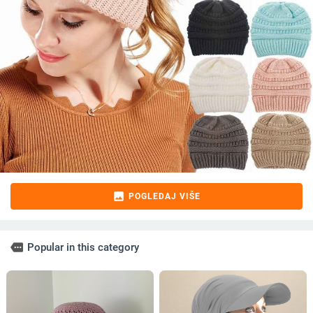
image
POGLEDAJ VIŠE
more
Popular in this category