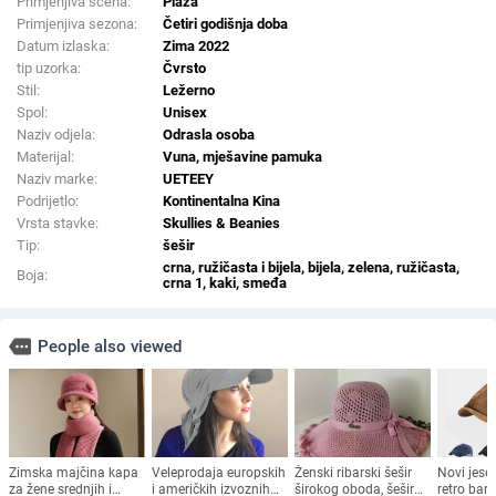
Primjenjiva scena:
Plaža
Primjenjiva sezona:
Četiri godišnja doba
Datum izlaska:
Zima 2022
tip uzorka:
Čvrsto
Stil:
Ležerno
Spol:
Unisex
Naziv odjela:
Odrasla osoba
Materijal:
Vuna, mješavine pamuka
Naziv marke:
UETEEY
Podrijetlo:
Kontinentalna Kina
Vrsta stavke:
Skullies & Beanies
Tip:
šešir
crna, ružičasta i bijela, bijela, zelena, ružičasta,
Boja:
crna 1, kaki, smeđa
more
People also viewed
Zimska majčina kapa
Veleprodaja europskih
Ženski ribarski šešir
Novi jese
za žene srednjih i
i američkih izvoznih
širokog oboda, šešir
retro bar