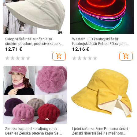
Sklopivi šešir za sunčanje sa
Western LED kaubojski šešir
širokim obodom, podesive kape za
Kaubojski šešir Retro LED svijetli
muškarce, žene, šeširi za plažu,
obod Jazz cilindar Svjetleći
12.71
€
12.16
€
ljetni brzosušeći viziri, ribarska kapa
mladenkin šešir Cosplay kostim
add_shopping_cart
add_shopping_cart
Kaubojsko odijelo za žene
muškarce
Zimska kapa od koraljnog runa
Ljetni šešir za žene Panama šeširi
Beanies Ženska pletena kapa Šal
Ženski ribarski šešir s mašnom