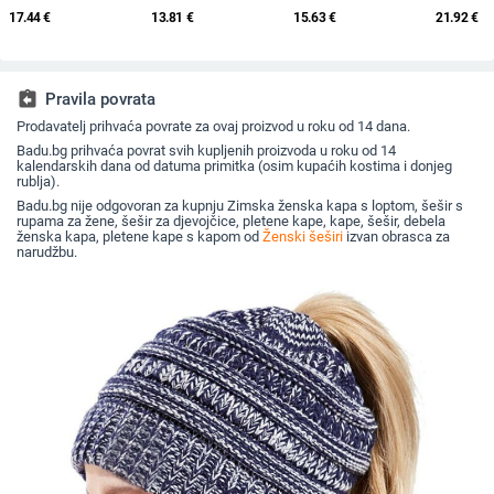
starijih godina, pletena
ljetnih bejzbolskih
za sunce, pleteni šešir
osmerokut
17.44
€
13.81
€
15.63
€
21.92
€
od zečjeg krzna,
kapa s vezicom na
za sunce, šešir za
muškarce 
otporna na hladnoću,
leđima, vanjski šešir,
odmor na plaži, šešir
nošen un
topla, vunena kapa
jednobojni vizir, šal/
za sunce širokog
beretkom,
plus baršunasta kapa
šešir
oboda
šešir u je
za umivaonik
jesen i z
assignment_return
Pravila povrata
Prodavatelj prihvaća povrate za ovaj proizvod u roku od 14 dana.
Badu.bg prihvaća povrat svih kupljenih proizvoda u roku od 14
kalendarskih dana od datuma primitka (osim kupaćih kostima i donjeg
rublja).
Badu.bg nije odgovoran za kupnju Zimska ženska kapa s loptom, šešir s
rupama za žene, šešir za djevojčice, pletene kape, kape, šešir, debela
ženska kapa, pletene kape s kapom od
Ženski šeširi
izvan obrasca za
narudžbu.