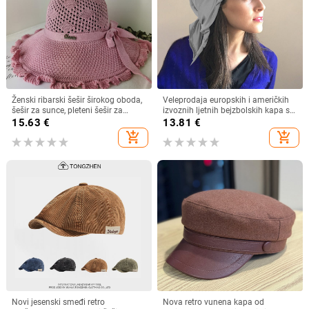
Ženski ribarski šešir širokog oboda,
Veleprodaja europskih i američkih
šešir za sunce, pleteni šešir za
izvoznih ljetnih bejzbolskih kapa s
sunce, šešir za odmor na plaži, šešir
vezicom na leđima, vanjski šešir,
15.63
€
13.81
€
za sunce širokog oboda
jednobojni vizir, šal/šešir
add_shopping_cart
add_shopping_cart
Novi jesenski smeđi retro
Nova retro vunena kapa od