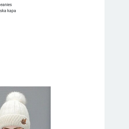
Beanies
mska kapa