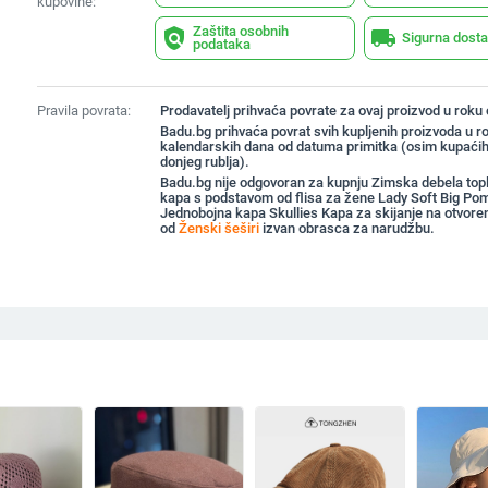
kupovine:
Zaštita osobnih
policy
local_shipping
Sigurna dost
podataka
Pravila povrata:
Prodavatelj prihvaća povrate za ovaj proizvod u roku
Badu.bg prihvaća povrat svih kupljenih proizvoda u r
kalendarskih dana od datuma primitka (osim kupaćih
donjeg rublja).
Badu.bg nije odgovoran za kupnju Zimska debela topl
kapa s podstavom od flisa za žene Lady Soft Big P
Jednobojna kapa Skullies Kapa za skijanje na otvore
od
Ženski šeširi
izvan obrasca za narudžbu.