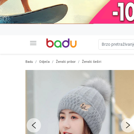
menu
Badu
Odjeća
Ženski pribor
Ženski šeširi