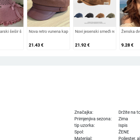
apa s vezicom na leđima, vanjski šešir, jednobojni vizir, šal/šešir
h i starijih godina, pletena od zečjeg krzna, otporna na hladnoću, topla, vunen
arski šešir širokog oboda, šešir za sunce, pleteni šešir za sunce, šešir za odmo
Nova retro vunena kapa od umjetnog krzna za jesen i zimu 2025. 
Novi jesenski smeđi retro baršunasti 
Ženska dv
21.43
€
21.92
€
9.28
€
Značajka:
Držite na 
Primjenjiva sezona:
Zima
tip uzorka:
Ispis
Spol:
ŽENE
Materijal:
Poliester, a