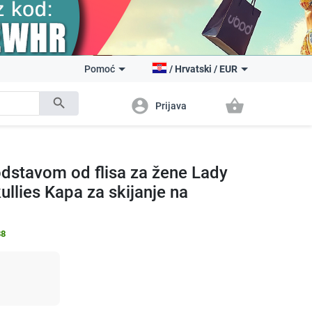
Pomoć
/
Hrvatski
/
EUR
search
account_circle
shopping_basket
Prijava
odstavom od flisa za žene Lady
lies Kapa za skijanje na
38