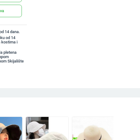
ava
 od 14 dana.
oku od 14
 kostima i
a pletena
ompom
nom Skijalište