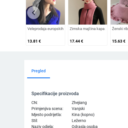
chevron_left
Veleprodaja europskih i američkih izvoznih ljetnih bejzbolskih k
Zimska majčina kapa za žene srednji
Ženski rib
13.81
€
17.44
€
15.63
€
Pregled
Specifikacije proizvoda
CN:
Zhejiang
Primjenjiva scena:
Vanjski
Mjesto podrijetla:
Kina (kopno)
Stil:
Ležerno
Naziv odjela:
Odrasla osoba