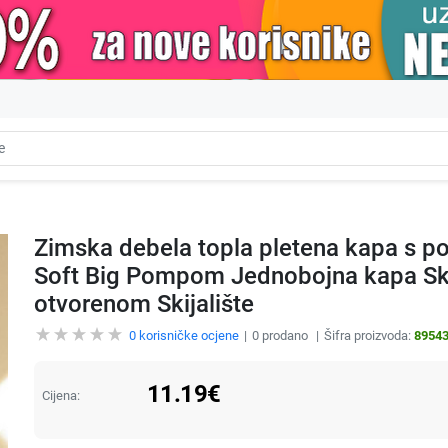
Zimska debela topla pletena kapa s p
Soft Big Pompom Jednobojna kapa Skul
otvorenom Skijalište
0
korisničke ocjene
0
prodano
Šifra proizvoda:
8954
11.19
€
Cijena: