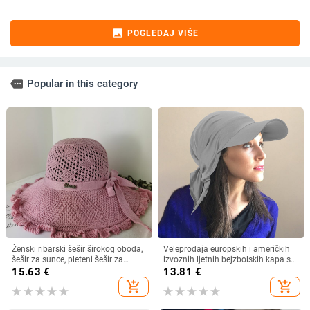
image
POGLEDAJ VIŠE
more
Popular in this category
Ženski ribarski šešir širokog oboda,
Veleprodaja europskih i američkih
šešir za sunce, pleteni šešir za
izvoznih ljetnih bejzbolskih kapa s
sunce, šešir za odmor na plaži, šešir
vezicom na leđima, vanjski šešir,
15.63
€
13.81
€
za sunce širokog oboda
jednobojni vizir, šal/šešir
add_shopping_cart
add_shopping_cart