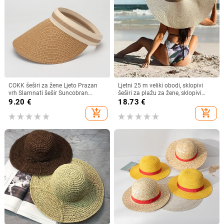
COKK šeširi za žene Ljeto Prazan
Ljetni 25 m veliki obodi, sklopivi
vrh Slamnati šešir Suncobran
šeširi za plažu za žene, sklopivi
Krema za sunčanje Šešir za plažu
slamnati šešir, šešir za zaštitu od
9.20
€
18.73
€
Ženski štitnik za zaštitu od sunca
sunca, šešir za putovanja
add_shopping_cart
add_shopping_cart
Roditelji Dječji Šeširi za sunce
Dropshipping