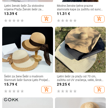
Ljetni ženski šešir Za slobodno
Modne ženske ljetne prazne
vrijeme Plaža Ženski šešir za
slamnate kape za zaštitu od sunca
sunčanje Elegantni šešir širokog
s velikim obodom, podesivi ženski
13.39
€
11.31
€
oboda Svileni šešir s kantom s
šešir za zaštitu od sunca za
add_shopping_cart
add_shopping_cart
cvijetom Ležerna kapa Ženska
sportove na plaži
fedora
Šeširi za žene Šešir s mašnom
Ljetni šešir za plažu od 70 cm,
Slamnati šešir Sunce Ljeto Proljeće
zaštita od UV zračenja, veliki, široki
Veliki obodi Plaža Na otvorenom
obodi, 35 cm, sklopivi slamnati
15.79
€
29.25
€
Ženski ljetni šešir Sombreros De
šeširi, velike sklopive kape za
add_shopping_cart
add_shopping_cart
Mujer
zaštitu od sunca