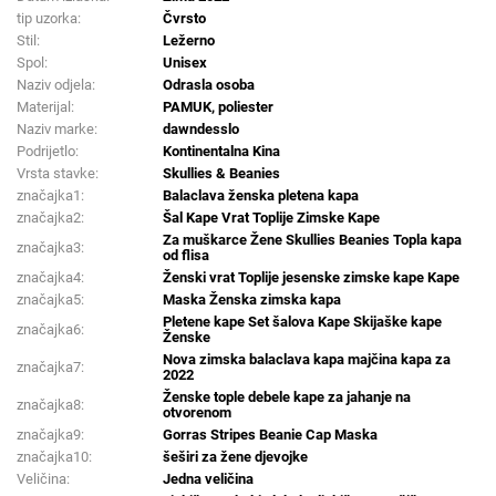
tip uzorka:
Čvrsto
Stil:
Ležerno
Spol:
Unisex
Naziv odjela:
Odrasla osoba
Materijal:
PAMUK, poliester
Naziv marke:
dawndesslo
Podrijetlo:
Kontinentalna Kina
Vrsta stavke:
Skullies & Beanies
značajka1:
Balaclava ženska pletena kapa
značajka2:
Šal Kape Vrat Toplije Zimske Kape
Za muškarce Žene Skullies Beanies Topla kapa
značajka3:
od flisa
značajka4:
Ženski vrat Toplije jesenske zimske kape Kape
značajka5:
Maska Ženska zimska kapa
Pletene kape Set šalova Kape Skijaške kape
značajka6:
Ženske
Nova zimska balaclava kapa majčina kapa za
značajka7:
2022
Ženske tople debele kape za jahanje na
značajka8:
otvorenom
značajka9:
Gorras Stripes Beanie Cap Maska
značajka10:
šeširi za žene djevojke
Veličina:
Jedna veličina