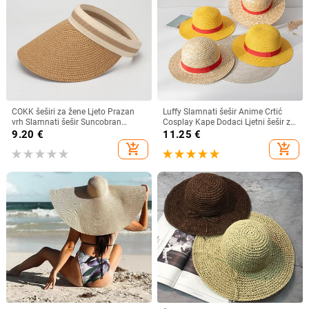
COKK šeširi za žene Ljeto Prazan
Luffy Slamnati šešir Anime Crtić
vrh Slamnati šešir Suncobran
Cosplay Kape Dodaci Ljetni šešir za
Krema za sunčanje Šešir za plažu
sunce Suncobran Šešir za roditelje i
9.20
€
11.25
€
Ženski štitnik za zaštitu od sunca
dijete Luffy šešir za žene Muškarci
add_shopping_cart
add_shopping_cart
Roditelji Dječji Šeširi za sunce