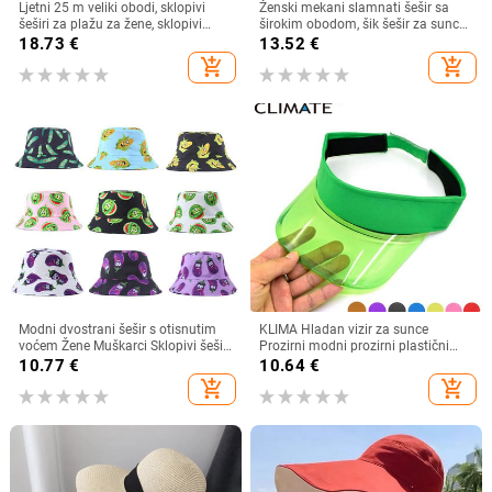
Ljetni 25 m veliki obodi, sklopivi
Ženski mekani slamnati šešir sa
šeširi za plažu za žene, sklopivi
širokim obodom, šik šešir za sunce
slamnati šešir, šešir za zaštitu od
Sklopivi ljetni slamnati šeširi za
18.73
€
13.52
€
sunca, šešir za putovanja
plažu za žene Kape za djevojčice
add_shopping_cart
add_shopping_cart
Dropshipping
Ženski šeširi od rafije
Modni dvostrani šešir s otisnutim
KLIMA Hladan vizir za sunce
voćem Žene Muškarci Sklopivi šešir
Prozirni modni prozirni plastični
za umivaonik za sunčanje za par
vizir Ljetna kapa Šešir za sunce
10.77
€
10.64
€
Hip Hop kape Ribarski šeširi
Zračni šešir za sunce Kape za
add_shopping_cart
add_shopping_cart
slobodno vrijeme Kasketa za plažu