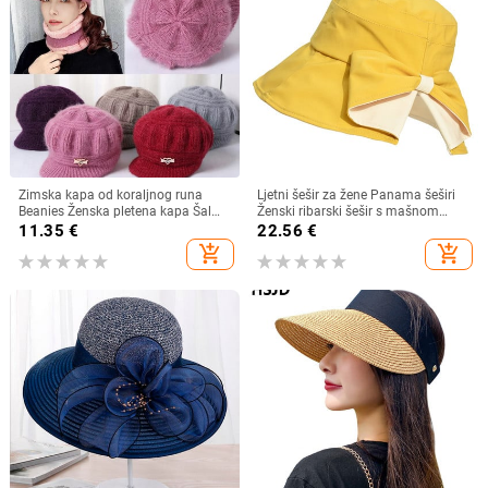
Zimska kapa od koraljnog runa
Ljetni šešir za žene Panama šeširi
Beanies Ženska pletena kapa Šal
Ženski ribarski šešir s mašnom
Održava toplinu Vunena pletena
Trend ženski šeširi s kantom
11.35
€
22.56
€
kapa Kapa sa šiltom Dvoslojne
Suncobran Prozračne kape za
add_shopping_cart
add_shopping_cart
zaštitne kape
sunce za žene