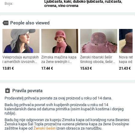
Ljubičasta, kaki, duboko ljubičasta, ružičasta,
Boja:
crvena, vino crvena
more
People also viewed
Veleprodaja europskih
Zimska majčina kapa
Ženski ribarski šešir
Nova ret
i američkih izvoznih
za žene srednjih i
širokog oboda, šešir
kapa od 
ljetnih bejzbolskih
starijih godina, pletena
za sunce, pleteni šešir
krzna za 
13.81
€
17.44
€
15.63
€
21.43
€
kapa s vezicom na
od zečjeg krzna,
za sunce, šešir za
2025. za 
leđima, vanjski šešir,
otporna na hladnoću,
odmor na plaži, šešir
britanski
jednobojni vizir, šal/
topla, vunena kapa
za sunce širokog
ravni cili
šešir
plus baršunasta kapa
oboda
književna
za umivaonik
assignment_return
Pravila povrata
Prodavatelj prihvaća povrate za ovaj proizvod u roku od 14 dana.
Badu.bg prihvaća povrat svih kupljenih proizvoda u roku od 14
kalendarskih dana od datuma primitka (osim kupaćih kostima i donjeg
rublja).
Badu.bg nije odgovoran za kupnju Zimska kapa od koraljnog runa Beanies
Ženska kapa Šal Topla prozračna vunena pletena kapa za žene Dvoslojne
zaštitne kape od
Ženski šeširi
izvan obrasca za narudžbu.