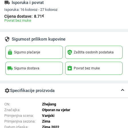
local_shipping
Isporuka i povrat
Isporuka:
16 kolovoz - 27 kolovoz
€
Cijena dostave:
8.71
Povrat bez muke
security
Sigurnost prilikom kupovine
lock
policy
Sigurno plaćanje
Zaštita osobnih podataka
local_shipping
assignment_return
Sigurna dostava
Povrat bez muke
settings
Specifikacije proizvoda
CN:
Zhejiang
Značajka:
Otporan na vjetar
Primjenjiva scena:
Vanjski
Primjenjiva sezona:
Zima
Datum izlaska:
Zima 2022