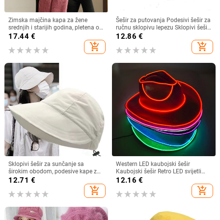
Zimska majčina kapa za žene
Šešir za putovanja Podesivi šešir za
srednjih i starijih godina, pletena od
ručnu sklopivu lepezu Sklopivi šešir
zečjeg krzna, otporna na hladnoću,
od bambusa i lepeza Ljetna plaža
17.44
€
12.86
€
topla, vunena kapa plus baršunasta
Sklopivi šešir i lepeza R7RF
add_shopping_cart
add_shopping_cart
kapa za umivaonik
Sklopivi šešir za sunčanje sa
Western LED kaubojski šešir
širokim obodom, podesive kape za
Kaubojski šešir Retro LED svijetli
muškarce, žene, šeširi za plažu,
obod Jazz cilindar Svjetleći
12.71
€
12.16
€
ljetni brzosušeći viziri, ribarska kapa
mladenkin šešir Cosplay kostim
add_shopping_cart
add_shopping_cart
Kaubojsko odijelo za žene
muškarce