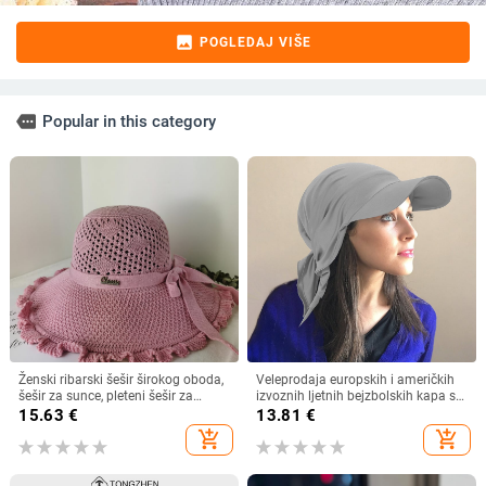
image
POGLEDAJ VIŠE
more
Popular in this category
Ženski ribarski šešir širokog oboda,
Veleprodaja europskih i američkih
šešir za sunce, pleteni šešir za
izvoznih ljetnih bejzbolskih kapa s
sunce, šešir za odmor na plaži, šešir
vezicom na leđima, vanjski šešir,
15.63
€
13.81
€
za sunce širokog oboda
jednobojni vizir, šal/šešir
add_shopping_cart
add_shopping_cart