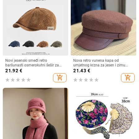
Novi jesenski smeđi retro
Nova retro vunena kapa od
baršunasti osmerokutni šešir za
umjetnog krzna za jesen i zimu
muškarce i žene, nošen unatrag s
2025. za žene, britanski
21.92
€
21.43
€
beretkom, univerzalni šešir u jednoj
osmerokutni ravni cilindar za
add_shopping_cart
add_shopping_cart
boji za jesen i zimu
književna putovanja