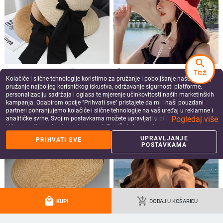
search
Vintage Hepburn kapa Ženski crni
Šešir za sunčanje sa širokim
Traži
Kolačiće i slične tehnologije koristimo za pružanje i poboljšanje naše Usluge,
slamnati šeširi s mašnom Šešir za
obodom Ženska anti-UV zaštita
pružanje najboljeg korisničkog iskustva, održavanje sigurnosti platforme,
sunčanje na plaži Ljetna zaštita od
Planinarenje Ribarska kapa na
15.51
€
12.81
€
sunca Šešir s velikim obodom Kape
preklop Ljetni jednobojni pamučni
personalizaciju sadržaja i oglasa te mjerenje učinkovitosti naših marketinških
add_shopping_cart
add_shopping_cart
prozračni šešir Bucekt za plažu
kampanja. Odabirom opcije "Prihvati sve" pristajete da mi i naši pouzdani
partneri pohranjujemo kolačiće i slične tehnologije na vaš uređaj u reklamne i
Pogledaj više
analitičke svrhe. Svojim postavkama možete upravljati u bilo kojem trenutku
klikom na "Upravljanje postavkama". Za više informacija pogledajte našu
Politiku privatnosti
.
UPRAVLJANJE
PRIHVATI SVE
POSTAVKAMA
local_mall
add_shopping_cart
KUPI
DODAJ U KOŠARICU
Ženski šešir s velikim obodom,
Ženska dvostrana ribarska kapa