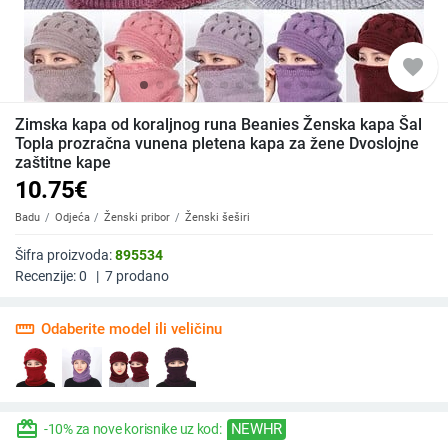
favorite
Zimska kapa od koraljnog runa Beanies Ženska kapa Šal
Topla prozračna vunena pletena kapa za žene Dvoslojne
zaštitne kape
10.75
€
Badu
Odjeća
Ženski pribor
Ženski šeširi
Šifra proizvoda:
895534
Recenzije:
0
|
7
prodano
straighten
Odaberite model ili veličinu
redeem
NEWHR
-10% za nove korisnike uz kod: