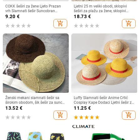
COKK šeširi za žene Ljeto Prazan
Ljetni 25 m veliki obodi, sklopivi
vrh Slamnati šešir Suncobran
šeširi za plažu za žene, sklopivi
Krema za sunčanje Šešir za plažu
slamnati šešir, šešir za zaštitu od
9.20
€
18.73
€
Ženski štitnik za zaštitu od sunca
sunca, šešir za putovanja
add_shopping_cart
add_shopping_cart
Roditelji Dječji Šeširi za sunce
Dropshipping
Ženski mekani slamnati šešir sa
Luffy Slamnati šešir Anime Crtić
širokim obodom, šik šešir za sunce
Cosplay Kape Dodaci Ljetni šešir za
Sklopivi ljetni slamnati šeširi za
sunce Suncobran Šešir za roditelje i
13.52
€
11.25
€
plažu za žene Kape za djevojčice
dijete Luffy šešir za žene Muškarci
add_shopping_cart
add_shopping_cart
Ženski šeširi od rafije