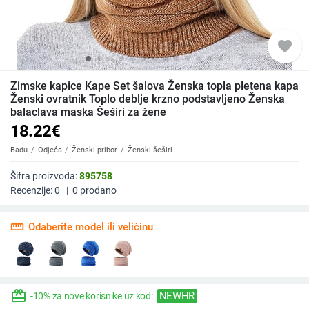
favorite
Zimske kapice Kape Set šalova Ženska topla pletena kapa
Ženski ovratnik Toplo deblje krzno podstavljeno Ženska
balaclava maska Šeširi za žene
18.22
€
Badu
Odjeća
Ženski pribor
Ženski šeširi
Šifra proizvoda:
895758
Recenzije:
0
|
0
prodano
straighten
Odaberite model ili veličinu
redeem
NEWHR
-10% za nove korisnike uz kod: