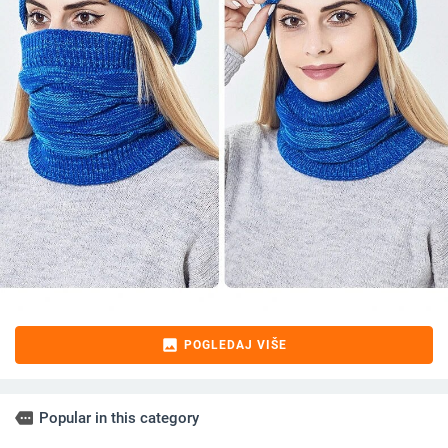
image
POGLEDAJ VIŠE
more
Popular in this category