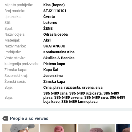
Mjesto podrijetla:
Kina (kopno)
Broj modela:
STJ21110101
tip uzorka:
Čvrsto
Stil:
Ležerno
Spol:
ŽENE
Naziv odjela:
Odrasla osoba
Materijal:
Akril
Naziv marke:
SHATANGJU
Podrijetlo:
Kontinentalna Kina
Vrsta stavke:
Skullies & Beanies
kategorija proizvoda:
Pletena kapa
Zimska kapa:
Kapa Šal
Sezonski kroj:
Jesen zima
Ženski šešir:
Zimska kapa
Boje:
Crna, plava, ružičasta, crvena, siva
S86 6489 crna, S86 6489 ružičasta, S86 6489
Boja:
plava, S86 6489 crvena, S86 6489 siva, S86 6489
boja kave, S86 6489 tamnoplava
more
People also viewed