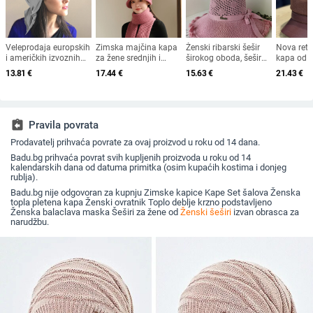
Veleprodaja europskih
Zimska majčina kapa
Ženski ribarski šešir
Nova ret
i američkih izvoznih
za žene srednjih i
širokog oboda, šešir
kapa od 
ljetnih bejzbolskih
starijih godina, pletena
za sunce, pleteni šešir
krzna za 
13.81
€
17.44
€
15.63
€
21.43
€
kapa s vezicom na
od zečjeg krzna,
za sunce, šešir za
2025. za 
leđima, vanjski šešir,
otporna na hladnoću,
odmor na plaži, šešir
britanski
jednobojni vizir, šal/
topla, vunena kapa
za sunce širokog
ravni cili
šešir
plus baršunasta kapa
oboda
književna
za umivaonik
assignment_return
Pravila povrata
Prodavatelj prihvaća povrate za ovaj proizvod u roku od 14 dana.
Badu.bg prihvaća povrat svih kupljenih proizvoda u roku od 14
kalendarskih dana od datuma primitka (osim kupaćih kostima i donjeg
rublja).
Badu.bg nije odgovoran za kupnju Zimske kapice Kape Set šalova Ženska
topla pletena kapa Ženski ovratnik Toplo deblje krzno podstavljeno
Ženska balaclava maska Šeširi za žene od
Ženski šeširi
izvan obrasca za
narudžbu.