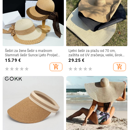
Šeširi za žene Šešir s mašnom
Ljetni šešir za plažu od 70 cm,
Slamnati šešir Sunce Ljeto Proljeće
zaštita od UV zračenja, veliki, široki
Veliki obodi Plaža Na otvorenom
obodi, 35 cm, sklopivi slamnati
15.79
€
29.25
€
Ženski ljetni šešir Sombreros De
šeširi, velike sklopive kape za
add_shopping_cart
add_shopping_cart
Mujer
zaštitu od sunca