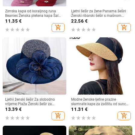
Zimska kapa od koraljnog runa
Ljetni šešir za žene Panama šeširi
Beanies Ženska pletena kapa Šal
Ženski ribarski šešir s mašnom
Održava toplinu Vunena pletena
Trend ženski šeširi s kantom
11.35
€
22.56
€
kapa Kapa sa šiltom Dvoslojne
Suncobran Prozračne kape za
add_shopping_cart
add_shopping_cart
zaštitne kape
sunce za žene
Ljetni ženski šešir Za slobodno
Modne ženske ljetne prazne
vrijeme Plaža Ženski šešir za
slamnate kape za zaštitu od sunca
sunčanje Elegantni šešir širokog
s velikim obodom, podesivi ženski
13.39
€
11.31
€
oboda Svileni šešir s kantom s
šešir za zaštitu od sunca za
add_shopping_cart
add_shopping_cart
cvijetom Ležerna kapa Ženska
sportove na plaži
fedora