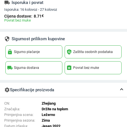
local_shipping
Isporuka i povrat
Isporuka:
16 kolovoz - 27 kolovoz
€
Cijena dostave:
8.71
Povrat bez muke
security
Sigurnost prilikom kupovine
lock
policy
Sigurno plaćanje
Zaštita osobnih podataka
local_shipping
assignment_return
Sigurna dostava
Povrat bez muke
settings
Specifikacije proizvoda
CN:
Zhejiang
Značajka:
Držite na toplom
Primjenjiva scena:
Ležerno
Primjenjiva sezona:
Zima
Datum izlaska:
Jesen 2022