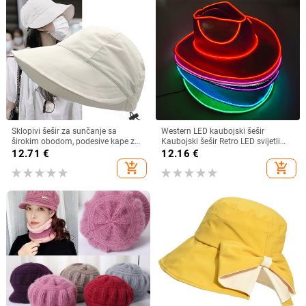
Sklopivi šešir za sunčanje sa
Western LED kaubojski šešir
širokim obodom, podesive kape za
Kaubojski šešir Retro LED svijetli
muškarce, žene, šeširi za plažu,
obod Jazz cilindar Svjetleći
12.71
€
12.16
€
ljetni brzosušeći viziri, ribarska kapa
mladenkin šešir Cosplay kostim
add_shopping_cart
add_shopping_cart
Kaubojsko odijelo za žene
muškarce