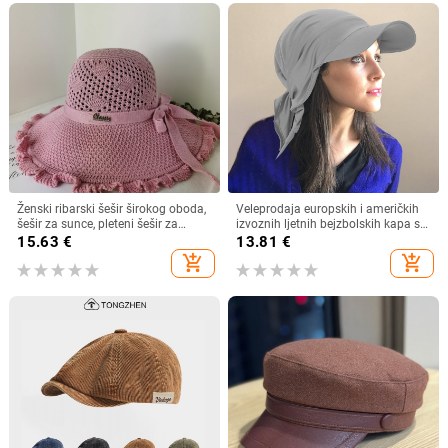
Ženski ribarski šešir širokog oboda,
Veleprodaja europskih i američkih
šešir za sunce, pleteni šešir za
izvoznih ljetnih bejzbolskih kapa s
sunce, šešir za odmor na plaži, šešir
vezicom na leđima, vanjski šešir,
15.63
€
13.81
€
za sunce širokog oboda
jednobojni vizir, šal/šešir
add_shopping_cart
add_shopping_cart