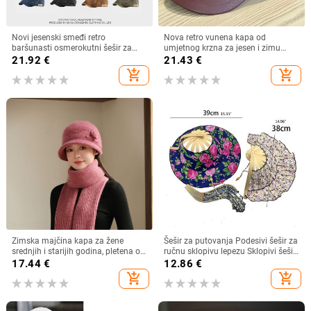
Novi jesenski smeđi retro
Nova retro vunena kapa od
baršunasti osmerokutni šešir za
umjetnog krzna za jesen i zimu
muškarce i žene, nošen unatrag s
2025. za žene, britanski
21.92
€
21.43
€
beretkom, univerzalni šešir u jednoj
osmerokutni ravni cilindar za
add_shopping_cart
add_shopping_cart
boji za jesen i zimu
književna putovanja
Zimska majčina kapa za žene
Šešir za putovanja Podesivi šešir za
srednjih i starijih godina, pletena od
ručnu sklopivu lepezu Sklopivi šešir
zečjeg krzna, otporna na hladnoću,
od bambusa i lepeza Ljetna plaža
17.44
€
12.86
€
topla, vunena kapa plus baršunasta
Sklopivi šešir i lepeza R7RF
add_shopping_cart
add_shopping_cart
kapa za umivaonik