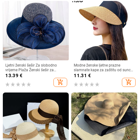
Ljetni ženski šešir Za slobodno
Modne ženske ljetne prazne
vrijeme Plaža Ženski šešir za
slamnate kape za zaštitu od sunca
sunčanje Elegantni šešir širokog
s velikim obodom, podesivi ženski
13.39
€
11.31
€
oboda Svileni šešir s kantom s
šešir za zaštitu od sunca za
add_shopping_cart
add_shopping_cart
cvijetom Ležerna kapa Ženska
sportove na plaži
fedora