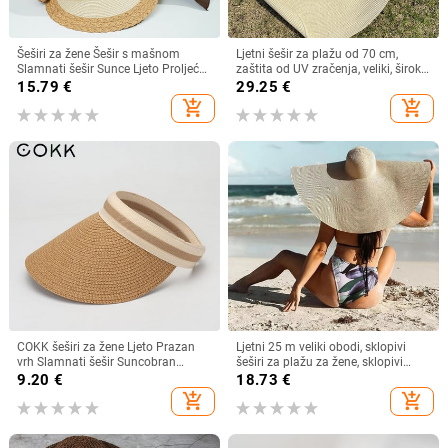
Šeširi za žene Šešir s mašnom
Ljetni šešir za plažu od 70 cm,
Slamnati šešir Sunce Ljeto Proljeće
zaštita od UV zračenja, veliki, široki
Veliki obodi Plaža Na otvorenom
obodi, 35 cm, sklopivi slamnati
15.79
€
29.25
€
Ženski ljetni šešir Sombreros De
šeširi, velike sklopive kape za
add_shopping_cart
add_shopping_cart
Mujer
zaštitu od sunca
COKK šeširi za žene Ljeto Prazan
Ljetni 25 m veliki obodi, sklopivi
vrh Slamnati šešir Suncobran
šeširi za plažu za žene, sklopivi
Krema za sunčanje Šešir za plažu
slamnati šešir, šešir za zaštitu od
9.20
€
18.73
€
Ženski štitnik za zaštitu od sunca
sunca, šešir za putovanja
add_shopping_cart
add_shopping_cart
Roditelji Dječji Šeširi za sunce
Dropshipping