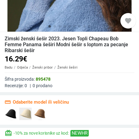
favorite
Zimski ženski šešir 2023. Jesen Topli Chapeau Bob
Femme Panama šeširi Modni šešir s loptom za pecanje
Ribarski šešir
16.29
€
Badu
Odjeća
Ženski pribor
Ženski šeširi
Šifra proizvoda:
895478
Recenzije:
0
|
0
prodano
straighten
Odaberite model ili veličinu
redeem
NEWHR
-10% za nove korisnike uz kod: