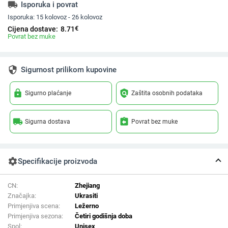
local_shipping
Isporuka i povrat
Isporuka:
15 kolovoz - 26 kolovoz
€
Cijena dostave:
8.71
Povrat bez muke
security
Sigurnost prilikom kupovine
lock
policy
Sigurno plaćanje
Zaštita osobnih podataka
local_shipping
assignment_return
Sigurna dostava
Povrat bez muke
settings
Specifikacije proizvoda
CN:
Zhejiang
Značajka:
Ukrasiti
Primjenjiva scena:
Ležerno
Primjenjiva sezona:
Četiri godišnja doba
Spol:
Unisex