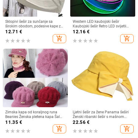
Sklopivi šešir za sunčanje sa
Western LED kaubojski šešir
širokim obodom, podesive kape za
Kaubojski šešir Retro LED svijetli
muškarce, žene, šeširi za plažu,
obod Jazz cilindar Svjetleći
12.71
€
12.16
€
ljetni brzosušeći viziri, ribarska kapa
mladenkin šešir Cosplay kostim
add_shopping_cart
add_shopping_cart
Kaubojsko odijelo za žene
muškarce
Zimska kapa od koraljnog runa
Ljetni šešir za žene Panama šeširi
Beanies Ženska pletena kapa Šal
Ženski ribarski šešir s mašnom
Održava toplinu Vunena pletena
Trend ženski šeširi s kantom
11.35
€
22.56
€
kapa Kapa sa šiltom Dvoslojne
Suncobran Prozračne kape za
add_shopping_cart
add_shopping_cart
zaštitne kape
sunce za žene