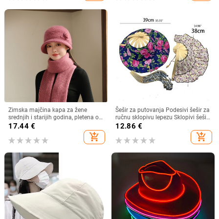
Zimska majčina kapa za žene
Šešir za putovanja Podesivi šešir za
srednjih i starijih godina, pletena od
ručnu sklopivu lepezu Sklopivi šešir
zečjeg krzna, otporna na hladnoću,
od bambusa i lepeza Ljetna plaža
17.44
€
12.86
€
topla, vunena kapa plus baršunasta
Sklopivi šešir i lepeza R7RF
add_shopping_cart
add_shopping_cart
kapa za umivaonik