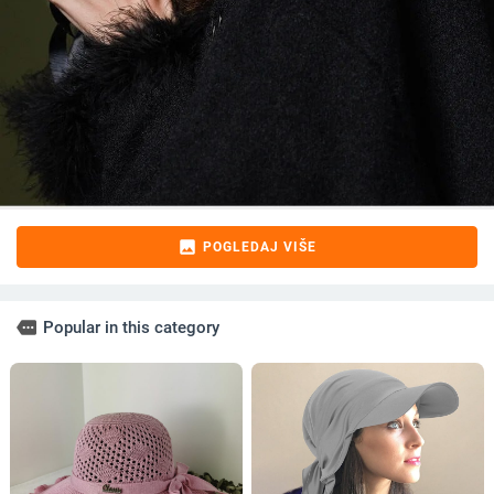
image
POGLEDAJ VIŠE
more
Popular in this category