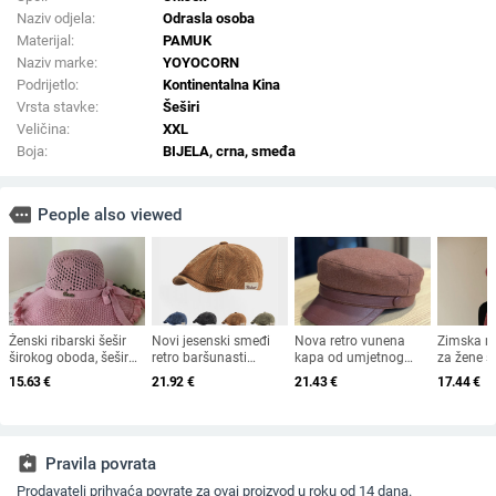
Naziv odjela:
Odrasla osoba
Materijal:
PAMUK
Naziv marke:
YOYOCORN
Podrijetlo:
Kontinentalna Kina
Vrsta stavke:
Šeširi
Veličina:
XXL
Boja:
BIJELA, crna, smeđa
more
People also viewed
Ženski ribarski šešir
Novi jesenski smeđi
Nova retro vunena
Zimska m
širokog oboda, šešir
retro baršunasti
kapa od umjetnog
za žene sr
za sunce, pleteni šešir
osmerokutni šešir za
krzna za jesen i zimu
starijih g
15.63
€
21.92
€
21.43
€
17.44
€
za sunce, šešir za
muškarce i žene,
2025. za žene,
od zečjeg
odmor na plaži, šešir
nošen unatrag s
britanski osmerokutni
otporna n
za sunce širokog
beretkom, univerzalni
ravni cilindar za
topla, vu
oboda
šešir u jednoj boji za
književna putovanja
plus bar
jesen i zimu
za umiva
assignment_return
Pravila povrata
Prodavatelj prihvaća povrate za ovaj proizvod u roku od 14 dana.