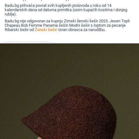
Badu.bg prihvaća povrat svih kupljenih proizvoda u roku od 14
kalendarskih dana od datuma primitka (osim kupaćih kostima i donjeg
rublja).
Badu.bg nije odgovoran za kupnju Zimski ženski šešir 2023. Jesen Topli
Chapeau Bob Femme Panama šeširi Modni šešir s loptom za pecanje
Ribarski šešir od
Ženski šeširi
izvan obrasca za narudžbu.