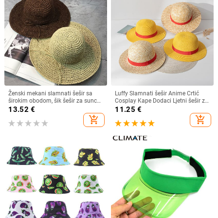
Ženski mekani slamnati šešir sa
Luffy Slamnati šešir Anime Crtić
širokim obodom, šik šešir za sunce
Cosplay Kape Dodaci Ljetni šešir za
Sklopivi ljetni slamnati šeširi za
sunce Suncobran Šešir za roditelje i
13.52
€
11.25
€
plažu za žene Kape za djevojčice
dijete Luffy šešir za žene Muškarci
add_shopping_cart
add_shopping_cart
Ženski šeširi od rafije