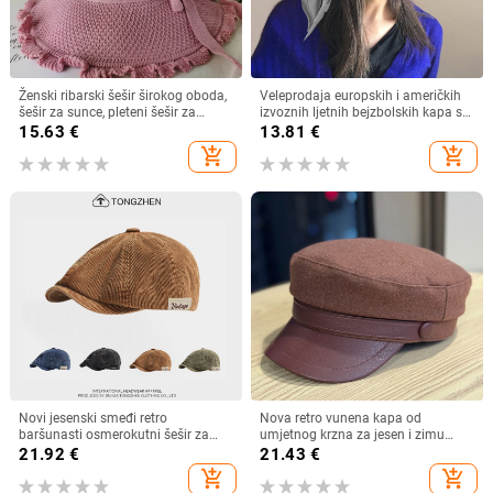
Ženski ribarski šešir širokog oboda,
Veleprodaja europskih i američkih
šešir za sunce, pleteni šešir za
izvoznih ljetnih bejzbolskih kapa s
sunce, šešir za odmor na plaži, šešir
vezicom na leđima, vanjski šešir,
15.63
€
13.81
€
za sunce širokog oboda
jednobojni vizir, šal/šešir
add_shopping_cart
add_shopping_cart
Novi jesenski smeđi retro
Nova retro vunena kapa od
baršunasti osmerokutni šešir za
umjetnog krzna za jesen i zimu
muškarce i žene, nošen unatrag s
2025. za žene, britanski
21.92
€
21.43
€
beretkom, univerzalni šešir u jednoj
osmerokutni ravni cilindar za
add_shopping_cart
add_shopping_cart
boji za jesen i zimu
književna putovanja