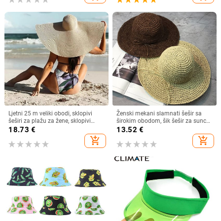
Ljetni 25 m veliki obodi, sklopivi
Ženski mekani slamnati šešir sa
šeširi za plažu za žene, sklopivi
širokim obodom, šik šešir za sunce
slamnati šešir, šešir za zaštitu od
Sklopivi ljetni slamnati šeširi za
18.73
€
13.52
€
sunca, šešir za putovanja
plažu za žene Kape za djevojčice
add_shopping_cart
add_shopping_cart
Dropshipping
Ženski šeširi od rafije