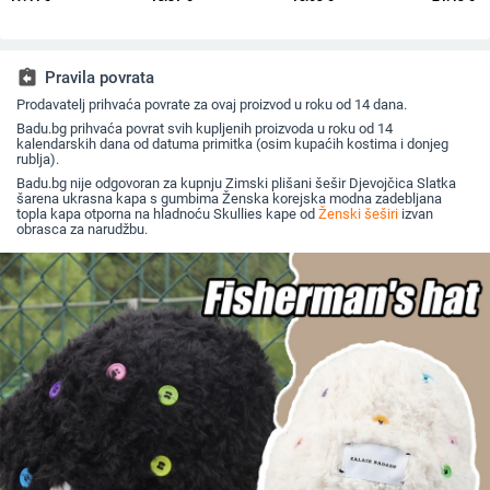
od zečjeg krzna,
kapa s vezicom na
za sunce, šešir za
2025. za 
otporna na hladnoću,
leđima, vanjski šešir,
odmor na plaži, šešir
britanski
topla, vunena kapa
jednobojni vizir, šal/
za sunce širokog
ravni cili
plus baršunasta kapa
šešir
oboda
književna
za umivaonik
assignment_return
Pravila povrata
Prodavatelj prihvaća povrate za ovaj proizvod u roku od 14 dana.
Badu.bg prihvaća povrat svih kupljenih proizvoda u roku od 14
kalendarskih dana od datuma primitka (osim kupaćih kostima i donjeg
rublja).
Badu.bg nije odgovoran za kupnju Zimski plišani šešir Djevojčica Slatka
šarena ukrasna kapa s gumbima Ženska korejska modna zadebljana
topla kapa otporna na hladnoću Skullies kape od
Ženski šeširi
izvan
obrasca za narudžbu.