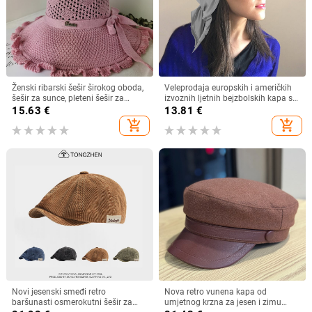
Ženski ribarski šešir širokog oboda,
Veleprodaja europskih i američkih
šešir za sunce, pleteni šešir za
izvoznih ljetnih bejzbolskih kapa s
sunce, šešir za odmor na plaži, šešir
vezicom na leđima, vanjski šešir,
15.63
€
13.81
€
za sunce širokog oboda
jednobojni vizir, šal/šešir
add_shopping_cart
add_shopping_cart
Novi jesenski smeđi retro
Nova retro vunena kapa od
baršunasti osmerokutni šešir za
umjetnog krzna za jesen i zimu