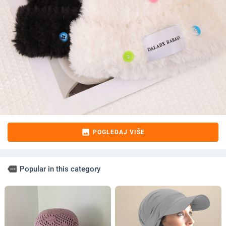
image
POGLEDAJ VIŠE
more
Popular in this category