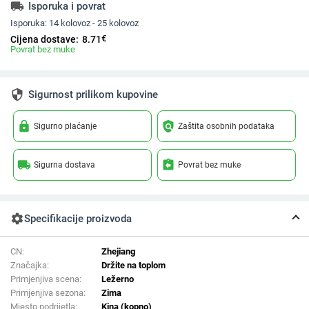
local_shipping
Isporuka i povrat
Isporuka:
14 kolovoz - 25 kolovoz
€
Cijena dostave:
8.71
Povrat bez muke
security
Sigurnost prilikom kupovine
lock
policy
Sigurno plaćanje
Zaštita osobnih podataka
local_shipping
assignment_return
Sigurna dostava
Povrat bez muke
settings
Specifikacije proizvoda
CN:
Zhejiang
Značajka:
Držite na toplom
Primjenjiva scena:
Ležerno
Primjenjiva sezona:
Zima
Mjesto podrijetla:
Kina (kopno)