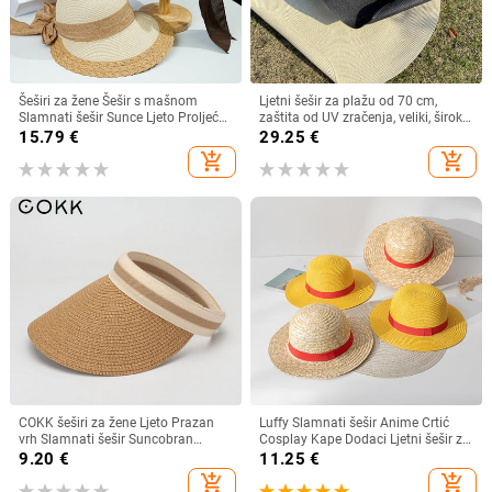
Šeširi za žene Šešir s mašnom
Ljetni šešir za plažu od 70 cm,
Slamnati šešir Sunce Ljeto Proljeće
zaštita od UV zračenja, veliki, široki
Veliki obodi Plaža Na otvorenom
obodi, 35 cm, sklopivi slamnati
15.79
€
29.25
€
Ženski ljetni šešir Sombreros De
šeširi, velike sklopive kape za
add_shopping_cart
add_shopping_cart
Mujer
zaštitu od sunca
COKK šeširi za žene Ljeto Prazan
Luffy Slamnati šešir Anime Crtić
vrh Slamnati šešir Suncobran
Cosplay Kape Dodaci Ljetni šešir za
Krema za sunčanje Šešir za plažu
sunce Suncobran Šešir za roditelje i
9.20
€
11.25
€
Ženski štitnik za zaštitu od sunca
dijete Luffy šešir za žene Muškarci
add_shopping_cart
add_shopping_cart
Roditelji Dječji Šeširi za sunce