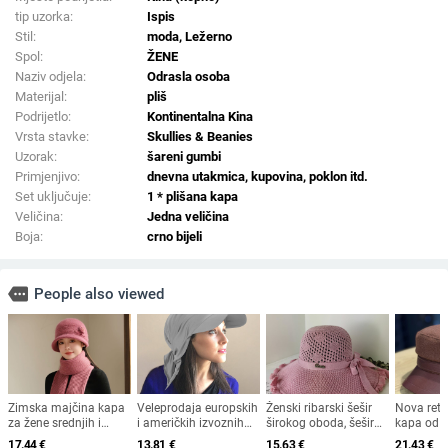
tip uzorka:
Ispis
Stil:
moda, Ležerno
Spol:
ŽENE
Naziv odjela:
Odrasla osoba
Materijal:
pliš
Podrijetlo:
Kontinentalna Kina
Vrsta stavke:
Skullies & Beanies
Uzorak:
šareni gumbi
Primjenjivo:
dnevna utakmica, kupovina, poklon itd.
Set uključuje:
1 * plišana kapa
Veličina:
Jedna veličina
Boja:
crno bijeli
more
People also viewed
Zimska majčina kapa
Veleprodaja europskih
Ženski ribarski šešir
Nova ret
za žene srednjih i
i američkih izvoznih
širokog oboda, šešir
kapa od 
starijih godina, pletena
ljetnih bejzbolskih
za sunce, pleteni šešir
krzna za 
17.44
€
13.81
€
15.63
€
21.43
€