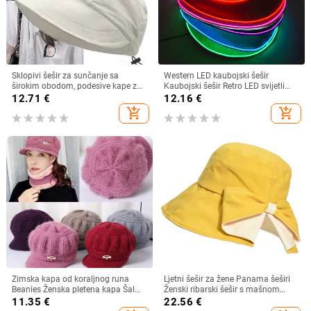
Sklopivi šešir za sunčanje sa
Western LED kaubojski šešir
širokim obodom, podesive kape za
Kaubojski šešir Retro LED svijetli
muškarce, žene, šeširi za plažu,
obod Jazz cilindar Svjetleći
12.71
€
12.16
€
ljetni brzosušeći viziri, ribarska kapa
mladenkin šešir Cosplay kostim
add_shopping_cart
add_shopping_cart
Kaubojsko odijelo za žene
muškarce
Zimska kapa od koraljnog runa
Ljetni šešir za žene Panama šeširi
Beanies Ženska pletena kapa Šal
Ženski ribarski šešir s mašnom
Održava toplinu Vunena pletena
Trend ženski šeširi s kantom
11.35
€
22.56
€
kapa Kapa sa šiltom Dvoslojne
Suncobran Prozračne kape za