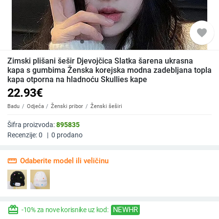
favorite
Zimski plišani šešir Djevojčica Slatka šarena ukrasna
kapa s gumbima Ženska korejska modna zadebljana topla
kapa otporna na hladnoću Skullies kape
22.93
€
Badu
Odjeća
Ženski pribor
Ženski šeširi
Šifra proizvoda:
895835
Recenzije:
0
|
0
prodano
straighten
Odaberite model ili veličinu
redeem
NEWHR
-10% za nove korisnike uz kod: