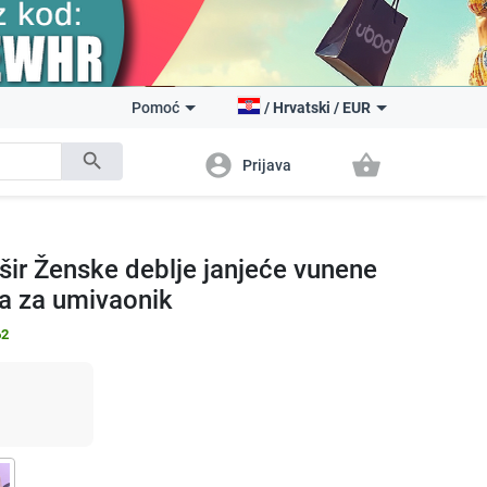
Pomoć
/
Hrvatski
/
EUR
search
account_circle
shopping_basket
Prijava
ešir Ženske deblje janjeće vunene
a za umivaonik
62