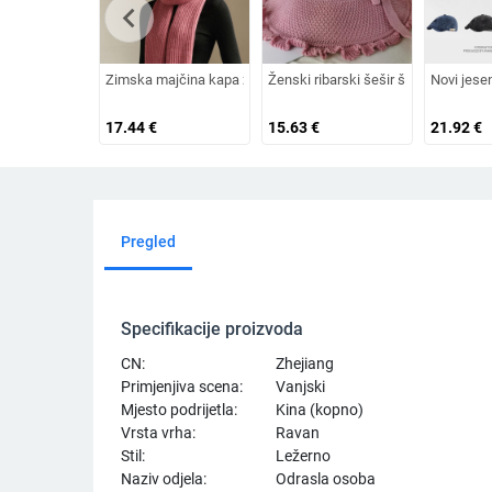
chevron_left
Zimska majčina kapa za žene srednjih i starijih godina, plete
Ženski ribarski šešir širokog oboda,
Novi jese
17.44
€
15.63
€
21.92
€
Pregled
Specifikacije proizvoda
CN:
Zhejiang
Primjenjiva scena:
Vanjski
Mjesto podrijetla:
Kina (kopno)
Vrsta vrha:
Ravan
Stil:
Ležerno
Naziv odjela:
Odrasla osoba