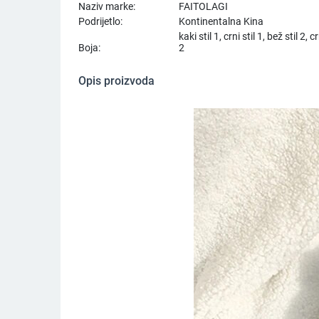
Naziv marke:
FAITOLAGI
Podrijetlo:
Kontinentalna Kina
kaki stil 1, crni stil 1, bež stil 2, crn
Boja:
2
Opis proizvoda