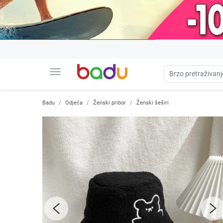
menu
Badu
Odjeća
Ženski pribor
Ženski šeširi