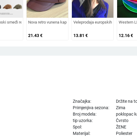
na od zečjeg krzna, otporna na hladnoću, topla, vunena kapa plus baršunasta kap
 šešir za sunce, pleteni šešir za sunce, šešir za odmor na plaži, šešir za sunce 
nski smeđi retro baršunasti osmerokutni šešir za muškarce i žene, nošen unatrag 
Nova retro vunena kapa od umjetnog krzna za jesen i zimu 2025. 
Veleprodaja europskih i američkih izvo
Western LE
21.43
€
13.81
€
12.16
€
Značajka:
Držite na 
Primjenjiva sezona:
Zima
Broj modela:
poklopac k
tip uzorka:
Čvrsto
Spol:
ŽENE
Materijal:
Poliester