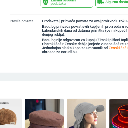
Zaštita osobnih
policy
local_shipping
Sigurna dost
podataka
Pravila povrata:
Prodavatelj prihvaća povrate za ovaj proizvod u roku
Badu.bg prihvaća povrat svih kupljenih proizvoda u r
kalendarskih dana od datuma primitka (osim kupaćih
donjeg rublja).
Badu.bg nije odgovoran za kupnju Zimski plišani top
ribarski šešir Ženske deblje janjeće vunene šešire 
Jednobojna slatka kapa za umivaonik od
Ženski šeši
obrasca za narudžbu.