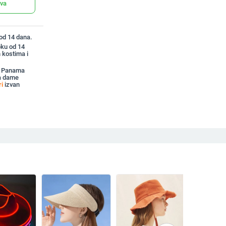
ava
 od 14 dana.
oku od 14
 kostima i
li Panama
za dame
ri
izvan