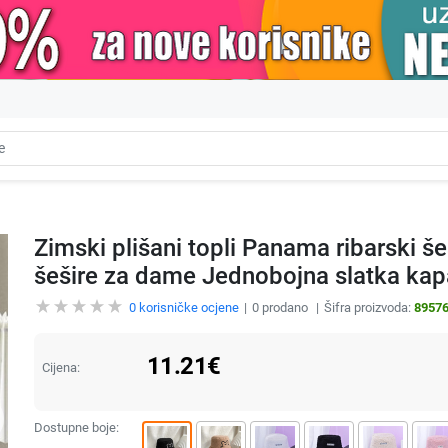
Zimski plišani topli Panama ribarski š
šešire za dame Jednobojna slatka kap
0
korisničke ocjene
0
prodano
Šifra proizvoda:
8957
11.21
€
Cijena:
Dostupne boje: