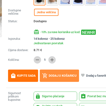
Dostupne
Jedna veličina
veličine:
Status:
Dostupno
redeem
NEWHR
-10% za nove korisnike uz kod:
Isporuka:
14 kolovoz - 25 kolovoz
Jednostavan povratak
Cijena dostave:
8.71
€
remove
add
Količina:
1
local_mall
add_shopping_cart
favorite
Dodaj u favori
KUPITE SADA
DODAJ U KOŠARICU
Sigurnost
lock
assignment_return
Sigurno plaćanje
Povrat bez m
prilikom
kupovine: