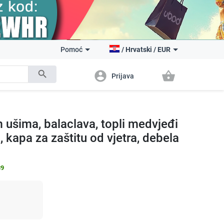
Pomoć
/
Hrvatski
/
EUR
search
account_circle
shopping_basket
Prijava
m ušima, balaclava, topli medvjeđi
 kapa za zaštitu od vjetra, debela
89