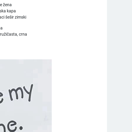
e žena
ska kapa
ci šešir zimski
pa
 ružičasta, crna