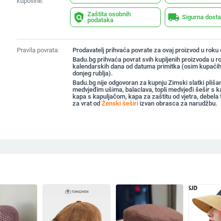
kupovine:
Zaštita osobnih
policy
local_shipping
Sigurna dost
podataka
Pravila povrata:
Prodavatelj prihvaća povrate za ovaj proizvod u roku
Badu.bg prihvaća povrat svih kupljenih proizvoda u r
kalendarskih dana od datuma primitka (osim kupaćih
donjeg rublja).
Badu.bg nije odgovoran za kupnju Zimski slatki plišan
medvjeđim ušima, balaclava, topli medvjeđi šešir s 
kapa s kapuljačom, kapa za zaštitu od vjetra, debela 
za vrat od
Ženski šeširi
izvan obrasca za narudžbu.