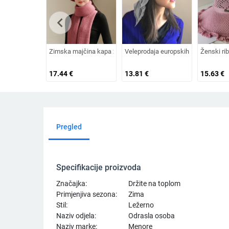
chevron_left
Zimska majčina kapa za žene srednjih i starijih godina, plete
Veleprodaja europskih i američkih izv
Ženski rib
17.44
€
13.81
€
15.63
€
Pregled
Specifikacije proizvoda
Značajka:
Držite na toplom
Primjenjiva sezona:
Zima
Stil:
Ležerno
Naziv odjela:
Odrasla osoba
Naziv marke:
Menore