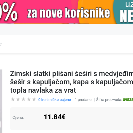
Zimski slatki plišani šeširi s medvjeđi
šešir s kapuljačom, kapa s kapuljačom,
topla navlaka za vrat
0
korisničke ocjene
1
prodano
Šifra proizvoda:
8953
11.84
€
Cijena: