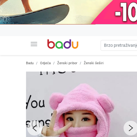
menu
Badu
Odjeća
Ženski pribor
Ženski šeširi