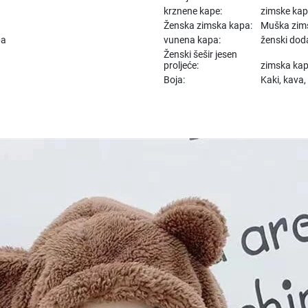
krznene kape:
zimske kap
Ženska zimska kapa:
Muška zim
pa
vunena kapa:
ženski doda
Ženski šešir jesen
proljeće:
zimska ka
Boja:
Kaki, kava,