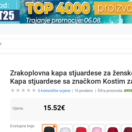
Zrakoplovna kapa stjuardese za žensk
Kapa stjuardese sa značkom Kostim z
0
korisničke ocjene
16
prodano
Šifra proizvoda:
895
15.52
€
Cijena:
Dostupne boje: