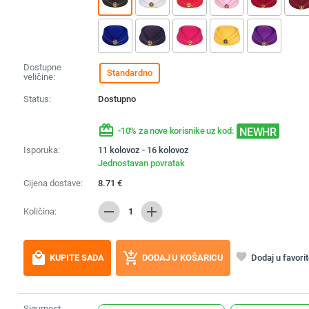
Dostupne
Standardno
veličine:
Status:
Dostupno
redeem
NEWHR
-10% za nove korisnike uz kod:
Isporuka:
11 kolovoz - 16 kolovoz
Jednostavan povratak
Cijena dostave:
8.71
€
remove
add
Količina:
1
local_mall
add_shopping_cart
favorite
Dodaj u favori
KUPITE SADA
DODAJ U KOŠARICU
Sigurnost