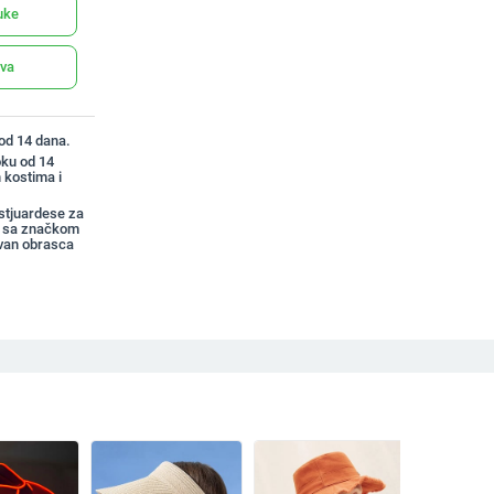
uke
ava
 od 14 dana.
oku od 14
 kostima i
stjuardese za
e sa značkom
van obrasca