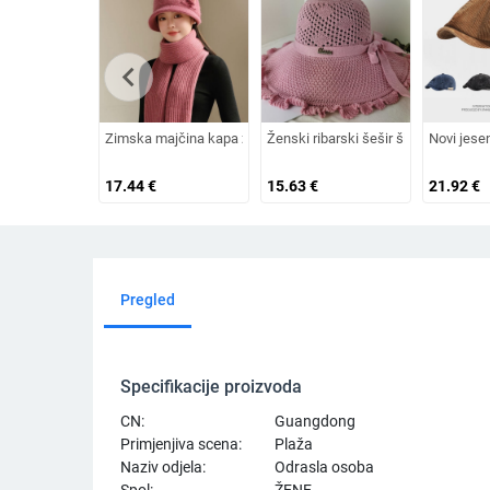
chevron_left
Zimska majčina kapa za žene srednjih i starijih godina, plete
Ženski ribarski šešir širokog oboda,
Novi jese
17.44
€
15.63
€
21.92
€
Pregled
Specifikacije proizvoda
CN:
Guangdong
Primjenjiva scena:
Plaža
Naziv odjela:
Odrasla osoba
Spol:
ŽENE