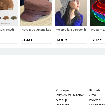
na od zečjeg krzna, otporna na hladnoću, topla, vunena kapa plus baršunasta kap
 šešir za sunce, pleteni šešir za sunce, šešir za odmor na plaži, šešir za sunce 
nski smeđi retro baršunasti osmerokutni šešir za muškarce i žene, nošen unatrag 
Nova retro vunena kapa od umjetnog krzna za jesen i zimu 2025. 
Veleprodaja europskih i američkih izvo
Western LE
21.43
€
13.81
€
12.16
€
Značajka:
Ukrasiti
Primjenjiva sezona:
Zima
Materijal:
Poliester
Podrijetlo:
Kontinenta