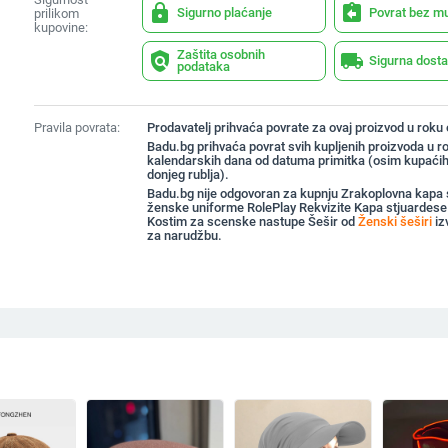
lock
assignment_return
Sigurno plaćanje
Povrat bez m
prilikom
kupovine:
Zaštita osobnih
policy
local_shipping
Sigurna dost
podataka
Pravila povrata:
Prodavatelj prihvaća povrate za ovaj proizvod u roku
Badu.bg prihvaća povrat svih kupljenih proizvoda u r
kalendarskih dana od datuma primitka (osim kupaćih
donjeg rublja).
Badu.bg nije odgovoran za kupnju Zrakoplovna kapa 
ženske uniforme RolePlay Rekvizite Kapa stjuardes
Kostim za scenske nastupe Šešir od
Ženski šeširi
iz
za narudžbu.