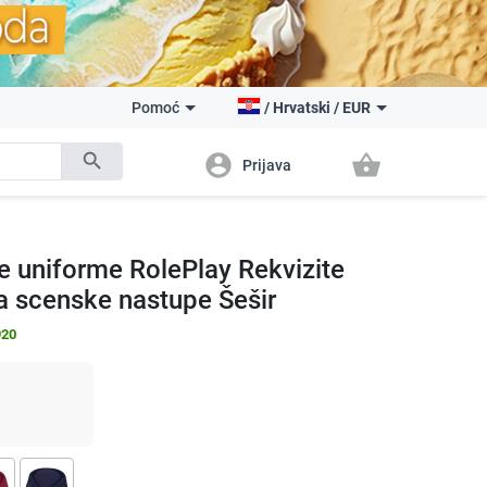
Pomoć
/
Hrvatski
/
EUR
search
account_circle
shopping_basket
Prijava
e uniforme RolePlay Rekvizite
a scenske nastupe Šešir
920