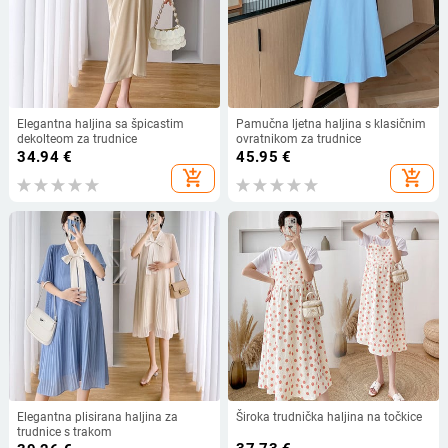
Elegantna haljina sa špicastim
Pamučna ljetna haljina s klasičnim
dekolteom za trudnice
ovratnikom za trudnice
34.94
€
45.95
€
add_shopping_cart
add_shopping_cart
Elegantna plisirana haljina za
Široka trudnička haljina na točkice
trudnice s trakom