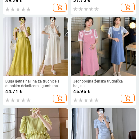
37.73
€
39.26
€
add_shopping_cart
add_shopping_cart
Duga ljetna haljina za trudnice s
Jednobojna ženska trudnička
dubokim dekolteom i gumbima
haljina
44.71
€
45.95
€
add_shopping_cart
add_shopping_cart