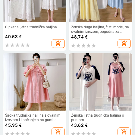
Čipkana ljetna trudnička haljina
Ženska duga haljina, čisti model, sa
ovalnim izrezom, pogodna za
40.53
€
trudnice
48.74
€
add_shopping_cart
add_shopping_cart
Široka trudnička haljina s ovalnim
Ženska ljetna trudnička haljina s
izrezom i kopčanjem na gumbe
printom
45.95
€
43.62
€
add_shopping_cart
add_shopping_cart