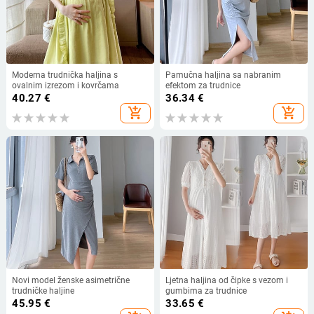
Moderna trudnička haljina s
Pamučna haljina sa nabranim
ovalnim izrezom i kovrčama
efektom za trudnice
40.27
€
36.34
€
add_shopping_cart
add_shopping_cart
Novi model ženske asimetrične
Ljetna haljina od čipke s vezom i
trudničke haljine
gumbima za trudnice
45.95
€
33.65
€