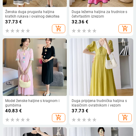
Ženska duga prugasta haljina
Duga ležerna haljina za trudnice s
kratkih rukava i ovalnog dekoltea
četvrtastim izrezom
37.73
€
32.36
€
add_shopping_cart
add_shopping_cart
Model ženske haljine s kragnom i
Duga pripijena trudnička haljina s
gumbima
klasičnim ovratnikom i vezom
40.83
€
37.73
€
add_shopping_cart
add_shopping_cart