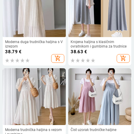
Moderna duga trudnička haljina s V
Krojena haljina s klasičnim
izrezom
ovratnikom i gumbima za trudnice
38.79
€
38.63
€
add_shopping_cart
add_shopping_cart
Moderna trudnička haljina s vezom
Čist uzorak trudničke haljine