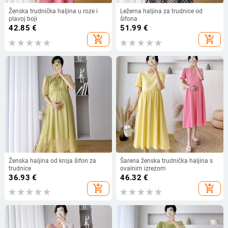
Ženska trudnička haljina u roze i
Ležerna haljina za trudnice od
plavoj boji
šifona
42.85
€
51.99
€
add_shopping_cart
add_shopping_cart
Ženska haljina od kroja šifon za
Šarena ženska trudnička haljina s
trudnice
ovalnim izrezom
36.93
€
46.32
€
add_shopping_cart
add_shopping_cart