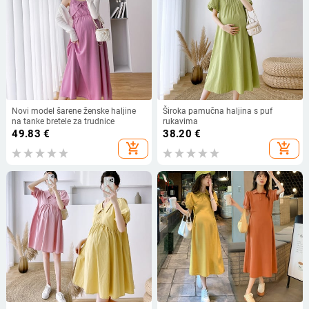
Novi model šarene ženske haljine
Široka pamučna haljina s puf
na tanke bretele za trudnice
rukavima
49.83
€
38.20
€
add_shopping_cart
add_shopping_cart