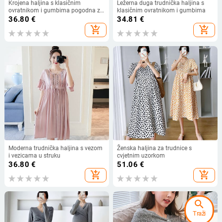
Krojena haljina s klasičnim
Ležerna duga trudnička haljina s
ovratnikom i gumbima pogodna za
klasičnim ovratnikom i gumbima
trudnice
36.80
€
34.81
€
add_shopping_cart
add_shopping_cart
Moderna trudnička haljina s vezom
Ženska haljina za trudnice s
i vezicama u struku
cvjetnim uzorkom
36.80
€
51.06
€
add_shopping_cart
add_shopping_cart
search
Traži