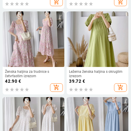
add_shopping_cart
add_shopping_cart
Ženska haljina za trudnice s
Ležerna ženska haljina s okruglim
četvrtastim izrezom
izrezom
42.90
€
39.72
€
add_shopping_cart
add_shopping_cart