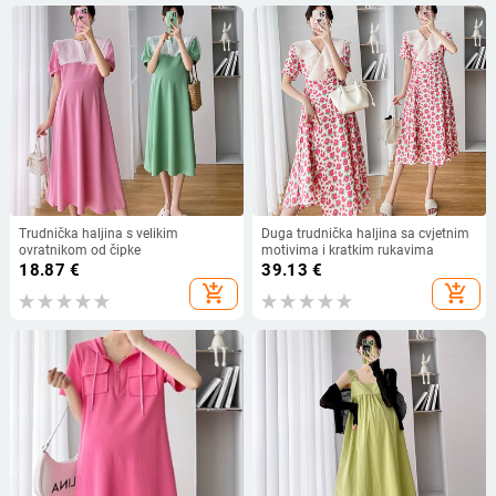
Trudnička haljina s velikim
Duga trudnička haljina sa cvjetnim
ovratnikom od čipke
motivima i kratkim rukavima
18.87
€
39.13
€
add_shopping_cart
add_shopping_cart