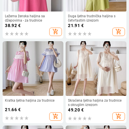
Ležerna ženska haljina sa
Duga ljetna trudnička haljina s
džepovima - za trudnice
četvrtastim izrezom
38.92
€
21.91
€
add_shopping_cart
add_shopping_cart
Kratka ljetna haljina za trudnice
Skraćena ljetna haljina za trudnice
s okruglim izrezom
21.66
€
49.20
€
add_shopping_cart
add_shopping_cart