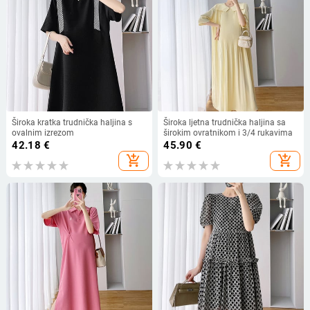
Široka kratka trudnička haljina s
Široka ljetna trudnička haljina sa
ovalnim izrezom
širokim ovratnikom i 3/4 rukavima
42.18
€
45.90
€
add_shopping_cart
add_shopping_cart