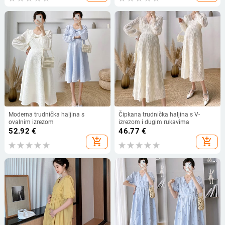
Moderna trudnička haljina s
Čipkana trudnička haljina s V-
ovalnim izrezom
izrezom i dugim rukavima
52.92
€
46.77
€
add_shopping_cart
add_shopping_cart