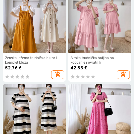
Ženska ležerna trudnička bluza i
Široka trudnička haljina na
komplet bluza
kopčanje i ovratnik
52.76
€
42.85
€
add_shopping_cart
add_shopping_cart