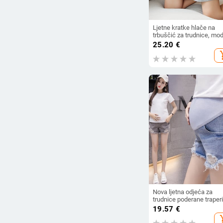
Ljetne kratke hlače na
trbuščić za trudnice, mo
pačvork hlače s bočnim
25.20
€
prugama visokog struka,
add_s
pamučne hlače za trudni
široke ležerne sportske
kratke hlače
Nova ljetna odjeća za
trudnice poderane traper
kratke hlače ljetne trudn
19.57
€
široke kratke hlače za 
add_s
2022.