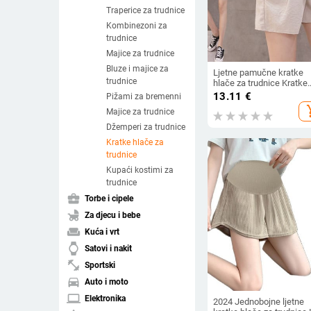
Traperice za trudnice
Kombinezoni za
trudnice
Majice za trudnice
Bluze i majice za
Ljetne pamučne kratke
trudnice
hlače za trudnice Kratke
hlače za trudnice Kratke
13.11
€
Pižami za bremenni
hlače za trudnice Podesi
add_s
Majice za trudnice
trbuh Odjeća u korejsko
stilu
Džemperi za trudnice
Kratke hlače za
trudnice
Kupaći kostimi za
trudnice
business_center
Torbe i cipele
child_friendly
Za djecu i bebe
weekend
Kuća i vrt
watch
Satovi i nakit
fitness_center
Sportski
directions_car
Auto i moto
laptop
Elektronika
2024 Jednobojne ljetne