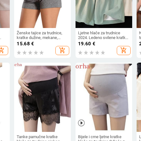
Ženske tajice za trudnice,
Ljetne hlače za trudnice
N
kratke dužine, mekane,
2024. Ledeno svilene kratke
podesive struke, trudnička
hlače do koljena plus
15.68
€
19.60
€
vi
odjeća, hlače Ropa Enceinte
veličine Trudničke hlače na
hopping_cart
add_shopping_cart
add_shopping_cart
m
Mujer Embarazada
trbuhu Široke nogavice
Tajlandske trudničke hlače
Tanke pamučne kratke
Bijele i crne ljetne kratke
L