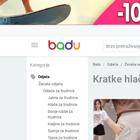
menu
Badu
Odjeća
Ženska o
Kategorije
Kratke hla
local_offer
Odjeća
Ženska odjeća
Odjeća za trudnice
Jakne za trudnice
Hlače za trudnice
Donje rublje za
trudnice
Haljine za trudnice
Suknje za trudnice
Tajice za trudnice