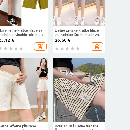
ove ljetne kratke hlače za
Ljetne ženske kratke hlače
trudnice s visokim strukom,
za trudnice Kratke hlače za
širokim nogavicama, širokim
trudnice Traper hlače za
23.12
€
26.68
€
nogavicama za trudnice,
trudnice visokog struka
add_shopping_cart
add_shopping_cart
trudnička odjeća za
Odjeća velikih veličina
spavanje, kućna odjeća
jetne ležerne plisirane
Korejski stil Ljetne trenirke