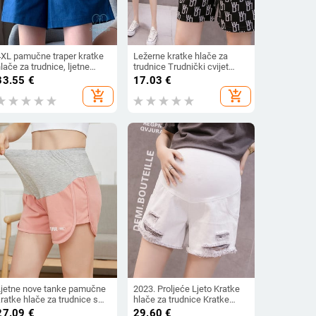
4XL pamučne traper kratke
Ležerne kratke hlače za
lače za trudnice, ljetne
trudnice Trudnički cvijet
ležerne široke nogavice
Ljetni trbuščić Denim Looe
33.55
€
17.03
€
iroke trbušne odjeće za
add_shopping_cart
add_shopping_cart
rudnice veće veličine
Trudničke poluhlače
Ljetne nove tanke pamučne
2023. Proljeće Ljeto Kratke
ratke hlače za trudnice s
hlače za trudnice Kratke
podesivim kratkim hlačama
hlače za trudnice Traperice
27.09
€
29.60
€