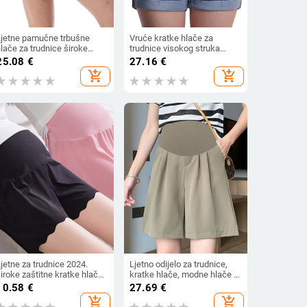
Ljetne pamučne trbušne
Vruće kratke hlače za
lače za trudnice široke
trudnice visokog struka
ležerne sportske odjeće za
Elastične trudničke traper
25.08
€
27.16
€
rudnice veće veličine Vaffle
hlače Ljetne kratke traperice
add_shopping_cart
add_shopping_cart
lače za trudnice kratke
za trudnice Modna proljetna
hlače
odjeća
jetne za trudnice 2024.
Ljetno odijelo za trudnice,
iroke zaštitne kratke hlače
kratke hlače, modne hlače s
s visokim strukom za
visokim strukom, kratke
10.58
€
27.69
€
rudnice, trudničke gaćice,
hlače širokih nogavica za
add_shopping_cart
add_shopping_cart
podesive hlače za donje
trudnice, široke kratke hlače