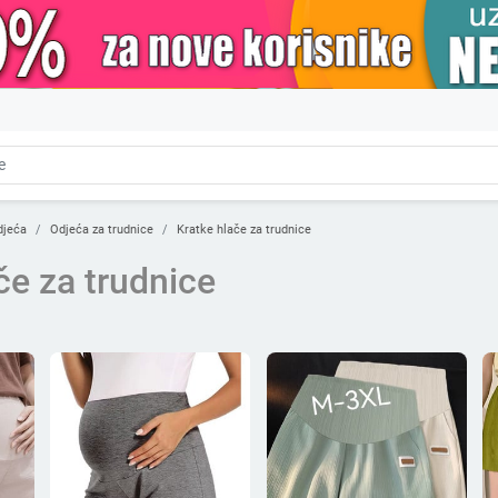
djeća
Odjeća za trudnice
Kratke hlače za trudnice
če za trudnice