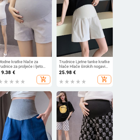
Modne kratke hlače za
Trudnice Ljetne tanke kratke
rudnice za proljeće i ljeto
hlače Hlače širokih nogavica
2024. Jednobojne, ležerne
Udobne pamučne hlače
19.38
€
25.98
€
rbušne hlače, kratke hlače
Visokog struka za trudnice
add_shopping_cart
add_shopping_cart
a trudnice visokog struka,
Široke ležerne lanene kratke
veleprodaja
hlače