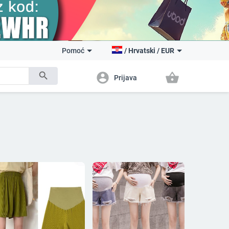
Pomoć
/
Hrvatski
/
EUR
search
account_circle
shopping_basket
Prijava