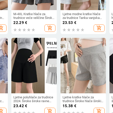
M-4XL Kratke hlače za
Ljetne modne kratke hlače
dne
trudnice veće veličine Široke
za trudnice Tanka vanjska
h
kratke hlače za trudnice
odjeća Pamučne trbušne
22.29
€
23.53
€
Jednobojne čizme za
hlače s džepovima
t
hopping_cart
add_shopping_cart
add_shopping_cart
ce,
trudnice
Jednobojne široke trudničke
h
hlače
Ljetne poluhlače za trudnice
Ljetne kratke hlače za
L
ice
2024. Široke široke ravne
trudnice Široke hlače širokih
š
ice
hlače s elastičnim strukom,
nogavica Mama Hlače na
23.42
€
15.38
€
mame
kratke hlače na trbuhu
trbuhu niskog struka
t
hopping_cart
add_shopping_cart
add_shopping_cart
Odjeća za trudnice Ležerna
Jednobojne pamučne kratke