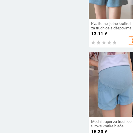
Kvalitetne ljetne kratke 
za trudnice s džepovima
Široke, ležerne kratke hl
13.11
€
za trudnice, kratke hlače
add_s
trudnice u boji slatkiša
Modni traper za trudnice
Široke kratke hlače
Traperice Odjeća velikih
15.30
€