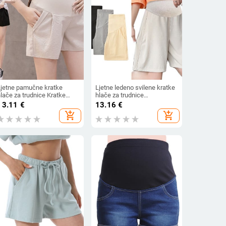
Ljetne pamučne kratke
Ljetne ledeno svilene kratke
lače za trudnice Kratke
hlače za trudnice
lače za trudnice Kratke
Jednobojne široke nogavice
13.11
€
13.16
€
lače za trudnice Podesivi
visokog struka Trudničke
add_shopping_cart
add_shopping_cart
trbuh Odjeća u korejskom
hlače na trbuščić Trudničke
tilu
hlače Empire