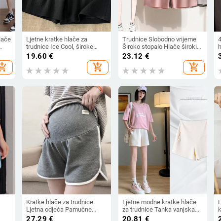
hlače
Ljetne kratke hlače za
Trudnice Slobodno vrijeme
trudnice Ice Cool, široke
Široko stopalo Hlače širokih
h
ače
nogavice, labava ravna
nogavica Ljetne trbušaste
19.60
€
23.12
€
 za
odjeća za trudnice, kratke
hlače Široke hlače za
š
hopping_cart
add_shopping_cart
add_shopping_cart
hlače za trudnice s
tjelovježbu Hlače visokog
t
elastičnim strukom i
struka Sportske kratke hlače
trbuhom 2024.
za trudnice
Kratke hlače za trudnice
Ljetne modne kratke hlače
Ljetna odjeća Pamučne
za trudnice Tanka vanjska
k
sportske kratke hlače
odjeća Pamučne trbušne
27.29
€
20.81
€