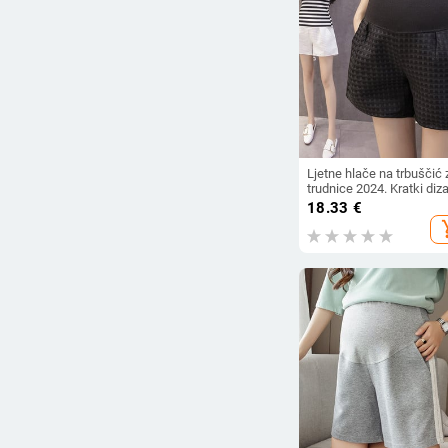
Ljetne hlače na trbuščić 
trudnice 2024. Kratki diz
visokog struka Široke
18.33
€
nogavice Trudnice Empir
add_s
kratke hlače Trudničke
široke hlače Dobby